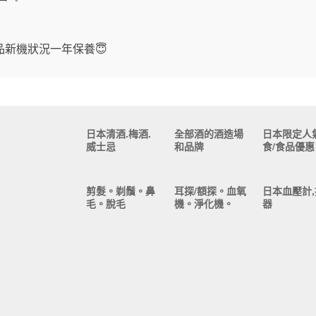
新機狀況一年保養😇
日本清酒.梅酒.
全部酒的酒造場
日本限定人
威士忌
和品牌
食/食品優惠
剪髮。剃鬚。鼻
耳探/額探。血氧
日本血壓計,
毛。脫毛
機。淨化機。
器