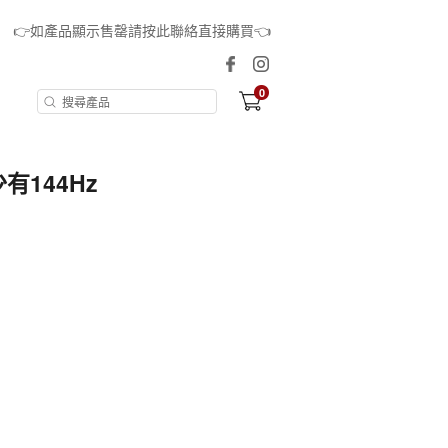
👉如產品顯示售罄請按此聯絡直接購買👈
0
少有144Hz