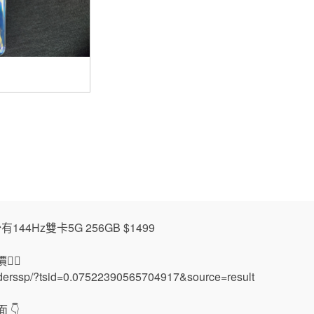
少有144Hz雙卡5G 256GB $1499
🏻
nderssp/?tsid=0.07522390565704917&source=result
 👇