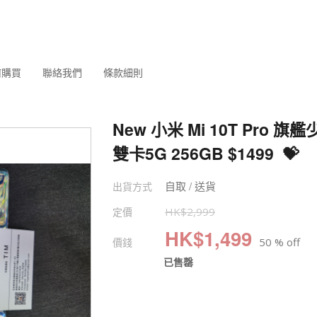
何購買
聯絡我們
條款細則
New 小米 Mi 10T Pro 旗艦
雙卡5G 256GB $1499 💝
自取 / 送貨
出貨方式
定價
HK$
2,999
HK$
1,499
價錢
50 % off
已售罄