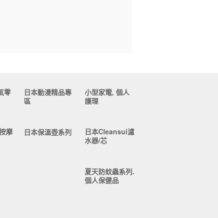
氣零
日本動漫精品專
小型家電, 個人
區
護理
按摩
日本Cleansui濾
日本保溫壺系列
水器/芯
夏天防蚊蟲系列.
個人保健品