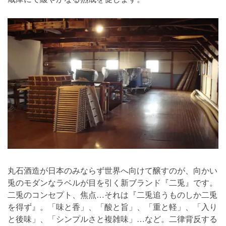
丸石酒造が日本のみならず世界へ向けて醸すのが、向かい
兎のモダンなラベルが目を引く新ブランド『二兎』です。
二兎のコンセプト、焦点…それは『二兎追うものしか二兎
を得ず』。「味と香」、「酸と旨」、「重と軽」、「入り
と後味」、「シンプルさと複雑味」…など。二律背反する