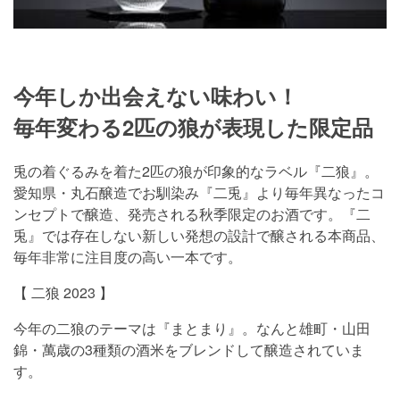
今年しか出会えない味わい！
毎年変わる2匹の狼が表現した限定品
兎の着ぐるみを着た2匹の狼が印象的なラベル『二狼』。
愛知県・丸石醸造でお馴染み『二兎』より毎年異なったコ
ンセプトで醸造、発売される秋季限定のお酒です。『二
兎』では存在しない新しい発想の設計で醸される本商品、
毎年非常に注目度の高い一本です。
【 二狼 2023 】
今年の二狼のテーマは『まとまり』。なんと雄町・山田
錦・萬歳の3種類の酒米をブレンドして醸造されていま
す。