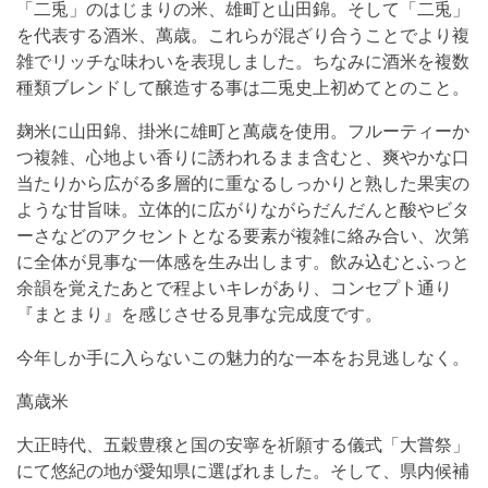
「二兎」のはじまりの米、雄町と山田錦。そして「二兎」
を代表する酒米、萬歳。これらが混ざり合うことでより複
雑でリッチな味わいを表現しました。ちなみに酒米を複数
種類ブレンドして醸造する事は二兎史上初めてとのこと。
麹米に山田錦、掛米に雄町と萬歳を使用。フルーティーか
つ複雑、心地よい香りに誘われるまま含むと、爽やかな口
当たりから広がる多層的に重なるしっかりと熟した果実の
ような甘旨味。立体的に広がりながらだんだんと酸やビタ
ーさなどのアクセントとなる要素が複雑に絡み合い、次第
に全体が見事な一体感を生み出します。飲み込むとふっと
余韻を覚えたあとで程よいキレがあり、コンセプト通り
『まとまり』を感じさせる見事な完成度です。
今年しか手に入らないこの魅力的な一本をお見逃しなく。
萬歳米
大正時代、五穀豊穣と国の安寧を祈願する儀式「大嘗祭」
にて悠紀の地が愛知県に選ばれました。そして、県内候補