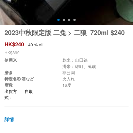
2023中秋限定版 二兔 > 二狼 720ml $240
HK$
240
40 % off
HK$
399
使用米
麹米：山田錦
掛米：雄町、萬歳
磨き
非公開
特定名称酒など
火入れ
度数
16度
出貨方
自取
式 :
詳情