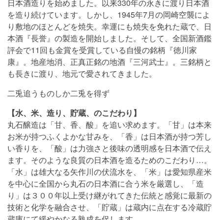
日本酒造りを始めました。以来330年の永きに渡り日本酒
を造り続けています。しかし、1945年7月の岡崎空襲によ
り敷地のほとんどを焼失。幸運にも焼失を免れた蔵で、日
本酒『長誉』の製造を開始しました。そして、全国新酒鑑
評会で11回も金賞を受賞している自慢の銘柄『徳川家
康』。地産地消、正真正銘の地酒『三河武士』。三銘柄と
も長きに渡り、地元で愛されてきました。
二兎追うものしか二兎を得ず
【水、米、造り、貯蔵、のこだわり】
丸石醸造は「甘、香、酸」を追い求めます。「甘」は本来
お米が持つふくよかな甘みを、「香」は日本酒が持つ芳し
い香りを、「酸」は力強さと後味の透明感を日本酒で伝え
ます。そのような良質の日本酒を造るためのこだわり…。
「水」は雄大なる矢作川の伏流水を、「米」は愛知県産米
を中心に全国から丸石の日本酒に合う米を厳選し、「造
り」は３００年以上受け継がれてきた伝統と感覚に最新の
技術と化学を融合させ、「貯蔵」は蔵内に点在する冷蔵貯
蔵庫にて緩やかなる熟成を促します。