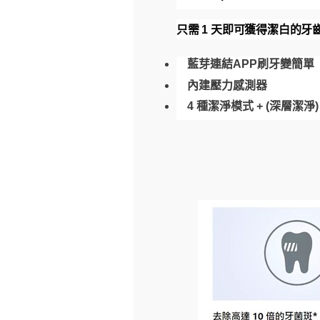
只需 1 天即可獲得潔白的牙齒
藍芽連結APP刷牙變簡單
內建壓力感測器
4 種潔淨模式 + (深層潔淨)