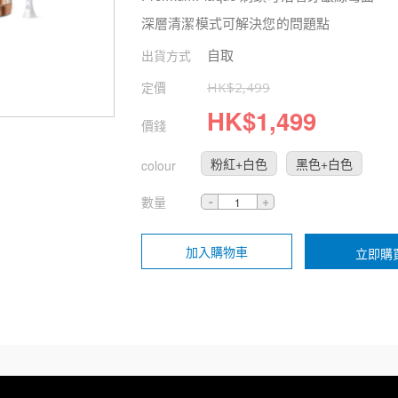
深層清潔模式可解決您的問題點
自取
出貨方式
定價
HK$
2,499
HK$
1,499
價錢
粉紅+白色
黑色+白色
colour
數量
加入購物車
立即購