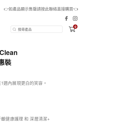
👉如產品顯示售罄請按此聯絡直接購買👈
0
 Clean
優惠裝
頭,在1週內展現更白的笑容。
牙齦健康護理 和 深層清潔+