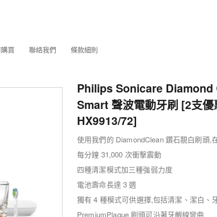
何購買
聯絡我們
條款細則
Philips Sonicare Diamond
Smart 聲波電動牙刷 [2支
HX9913/72]
使用我們的 DiamondClean 鑽石靚白刷
每分鐘 31,000 次衝擊震動
四種清潔模式加三種強弱力度
電池壽命長達 3 週
獨有 4 種模式可供選擇,包括清潔、潔白、
PremiumPlaque 刷頭可沿著牙齦線彎曲