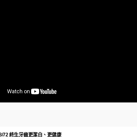
X9913/72 終生牙齒更潔白、更健康