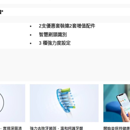
*
2支優惠套裝連2套增值配件
智慧刷頭識別
3 種強力度設定