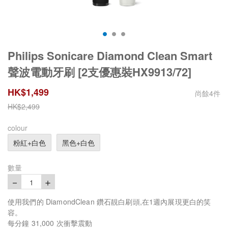
Philips Sonicare Diamond Clean Smart
聲波電動牙刷 [2支優惠裝HX9913/72]
HK$
1,499
尚餘
4
件
HK$
2,499
colour
粉紅+白色
黑色+白色
數量
－
＋
1
使用我們的 DiamondClean 鑽石靚白刷頭,在1週內展現更白的笑
容。
每分鐘 31,000 次衝擊震動