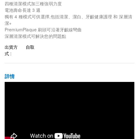
四種清潔模式加三種強弱力度
電池壽命長達 3 週
獨有 4 種模式可供選擇,包括清潔、潔白、牙齦健康護理 和 深層清
潔+
PremiumPlaque 刷頭可沿著牙齦線彎曲
深層清潔模式可解決您的問題點
出貨方
自取
式 :
詳情