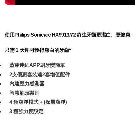
使用Philips Sonicare HX9913/72 終生牙齒更潔白、更健康
只需 1 天即可獲得潔白的牙齒*
藍芽連結APP刷牙變簡單
2支優惠套裝連2套增值配件
內建壓力感測器
智慧刷頭識別
4 種潔淨模式 + (深層潔淨)
3 種強力度設定