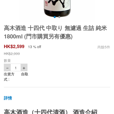
高木酒造 十四代 中取り 無濾過 生詰 純米
1800ml (門市購買另有優惠)
HK$
2,599
13 % off
尚餘
5
件
HK$
2,999
數量
－
＋
1
出貨方
自取
式 :
詳情
高木酒造（十四代清酒） 酒造介紹