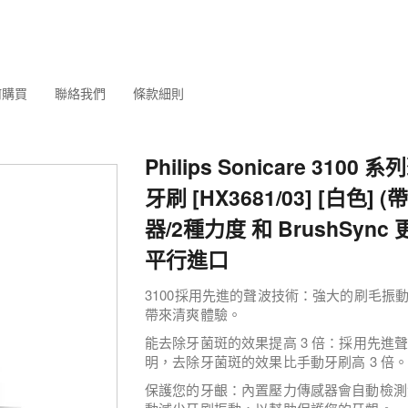
何購買
聯絡我們
條款細則
Philips Sonicare 3100
牙刷 [HX3681/03] [白色]
器/2種力度 和 BrushSync 
平行進口
3100採用先進的聲波技術：強大的刷毛振
帶來清爽體驗。
能去除牙菌斑的效果提高 3 倍：採用先進聲波技
明，去除牙菌斑的效果比手動牙刷高 3 倍
保護您的牙齦：內置壓力傳感器會自動檢測