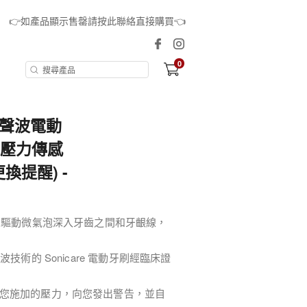
👉如產品顯示售罄請按此聯絡直接購買👈
0
 系列聲波電動
 (帶壓力傳感
更換提醒) -
動驅動微氣泡深入牙齒之間和牙齦線，
術的 Sonicare 電動牙刷經臨床證
。
您施加的壓力，向您發出警告，並自