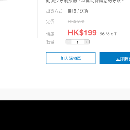
動減少牙刷振動，以幫助保護您的牙齦。
自取 / 送貨
出貨方式
定價
HK$
598
HK$
199
價錢
66 % off
數量
加入購物車
立即購