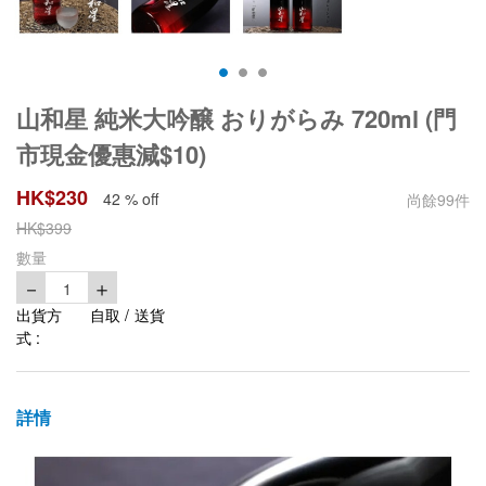
山和星 純米大吟醸 おりがらみ 720ml (門
市現金優惠減$10)
HK$
230
42 % off
尚餘
99
件
HK$
399
數量
－
＋
1
出貨方
自取 / 送貨
式 :
詳情