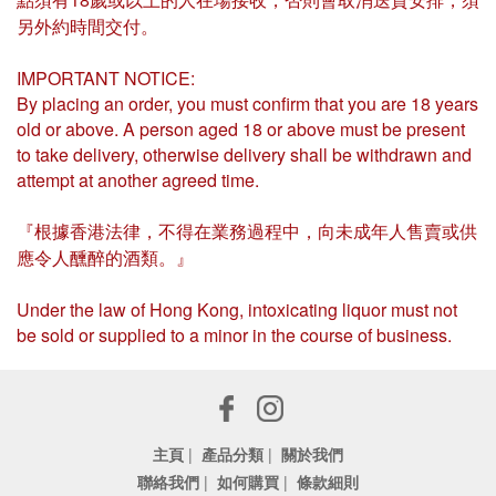
另外約時間交付。
IMPORTANT NOTICE:
By placing an order, you must confirm that you are 18 years
old or above. A person aged 18 or above must be present
to take delivery, otherwise delivery shall be withdrawn and
attempt at another agreed time.
『根據香港法律，不得在業務過程中，向未成年人售賣或供
應令人醺醉的酒類。』
Under the law of Hong Kong, intoxicating liquor must not
be sold or supplied to a minor in the course of business.
主頁
|
產品分類
|
關於我們
聯絡我們
|
如何購買
|
條款細則