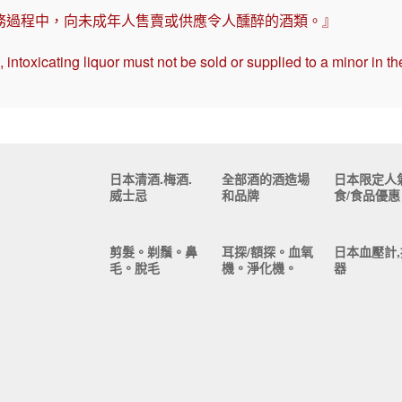
務過程中，向未成年人售賣或供應令人醺醉的酒類。』
intoxicating liquor must not be sold or supplied to a minor in th
日本清酒.梅酒.
全部酒的酒造場
日本限定人
威士忌
和品牌
食/食品優惠
剪髮。剃鬚。鼻
耳探/額探。血氧
日本血壓計,
毛。脫毛
機。淨化機。
器