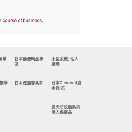
e course of business.
氣零
日本動漫精品專
小型家電, 個人
區
護理
按摩
日本Cleansui濾
日本保溫壺系列
水器/芯
夏天防蚊蟲系列.
個人保健品