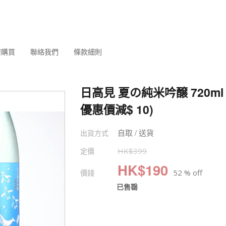
何購買
聯絡我們
條款細則
日高見 夏の純米吟醸 720ml
優惠價減$ 10)
自取 / 送貨
出貨方式
定價
HK$
399
HK$
190
價錢
52 % off
已售罄