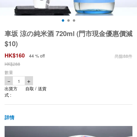
車坂 涼の純米酒 720ml (門市現金優惠價減
$10)
HK$
160
44 % off
尚餘
88
件
HK$
288
數量
－
＋
1
出貨方
自取 / 送貨
式 :
詳情