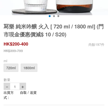
冩樂 純米吟醸 火入 [ 720 ml / 1800 ml] (門
市現金優惠價減$ 10 / S20)
HK$
200
-
400
尚餘
197
件
HK$
399
-
799
ml
720ml
1800ml
數量
－
＋
1
出貨方
自取 / 送貨
式 :