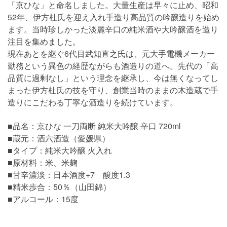
「京ひな」と命名しました。大量生産は早々に止め、昭和
52年、伊方杜氏を迎え入れ手造り高品質の吟醸造りを始め
ます。当時珍しかった淡麗辛口の純米酒や大吟醸酒を造り
注目を集めました。
現在あとを継ぐ6代目武知直之氏は、元大手電機メーカー
勤務という異色の経歴ながらも酒造りの道へ。先代の「高
品質に過剰なし」という理念を継承し、今は無くなってし
まった伊方杜氏の技を守り、創業当時のままの木造蔵で手
造りにこだわる丁寧な酒造りを続けています。
■品名：京ひな 一刀両断 純米大吟醸 辛口 720ml
■蔵元：酒六酒造（愛媛県）
■タイプ：純米大吟醸 火入れ
■原材料：米、米麹
■甘辛濃淡：日本酒度+7 酸度1.3
■精米歩合：50％（山田錦）
■アルコール：15度