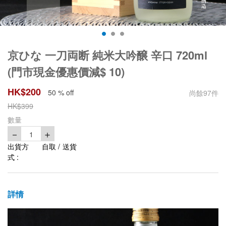
京ひな 一刀両断 純米大吟醸 辛口 720ml
(門市現金優惠價減$ 10)
HK$
200
50 % off
尚餘
97
件
HK$
399
數量
－
＋
1
出貨方
自取 / 送貨
式 :
詳情