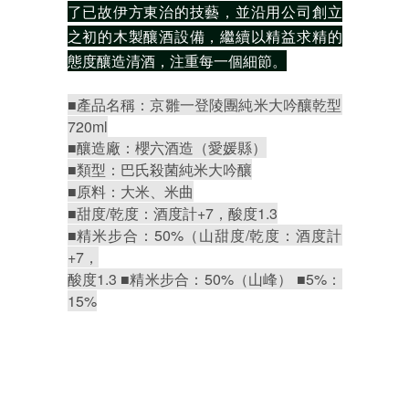
了已故伊方東治的技藝，並沿用公司創立
之初的木製釀酒設備，繼續以精益求精的
態度釀造清酒，注重每一個細節。
■產品名稱：京雛一登陵團純米大吟釀乾型
720ml
■釀造廠：櫻六酒造（愛媛縣）
■類型：巴氏殺菌純米大吟釀
■原料：大米、米曲
■甜度/乾度：酒度計+7，酸度1.3
■精米步合：50%（山甜度/乾度：酒度計
+7，
酸度1.3 ■精米步合：50%（山峰） ■5%：
15%