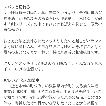
スパッと切れる
キレ味抜群一刀両断。単に辛口というより、最初に米の旨
味を感じた後の凄みのあるキレが印象的。「京ひな」が醸
す「剣シリーズ」の中でもひときわ冴えを見せる、蔵元の
自信作です。
おさえた酸と洗練されたスッキリしたのど越しがバランス
よく喉に流れ込み、淡白な料理には味わいを壊すことなく
最高の友となります。和食、特に刺身等と相性抜群です。
クリアでスッキリした味わいで雑味なく、どんな方でもス
イスイいける佳酒です。
◆京ひな / 酒六酒造◆
「白壁と木蝋の町並み」の愛媛県内子町にある酒六酒造、
創業は1920年。地元8名の酒造家が集まり酒を醸造したの
が始まりです。初代と縁の深かった京都の名僧がこの酒を
飲み、称賛したその日がひな祭りだったことから銘柄を