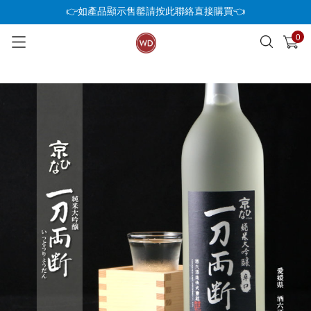
👉如產品顯示售罄請按此聯絡直接購買👈
0
已加入購物車
查看