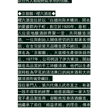
款任何人都能輕鬆享用的佳釀。
◆京都雛 / 櫻六酒造◆
櫻六酒造位於以「白牆街與木蠟街」聞名
的愛媛郡內子町，創立於1920年。最初，
八位當地釀酒師齊聚一堂，共同釀造清
酒。一位與創始人關係密切的京都著名僧
侶，在女兒節當天品嚐並讚不絕口。該品
牌名為「京都雛」。大規模生產很快就停
止，1977年，公司聘請了伊方東治，開始
釀造高品質的手工吟釀清酒。他們以生產
當時較為罕見的清淡爽口的純米酒和大吟
釀清酒而備受矚目。
現任掌門人，第六代傳人武市直之，有著
一段不尋常的經歷：他曾就職於一家大型
電子產品製造商，卻毅然投身清酒釀造。
他繼承了前任「精益求精」的理念，傳承