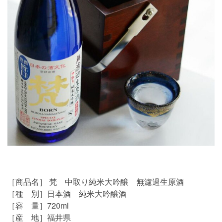
［商品名］ 梵 中取り純米大吟醸 無濾過生原酒
［種 別］日本酒 純米大吟醸酒
［容 量］720ml
［産 地］福井県