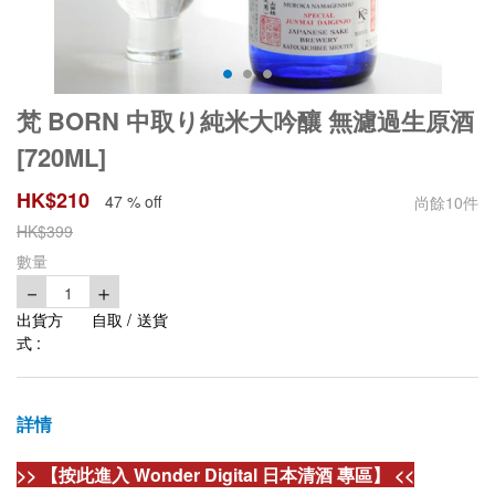
梵 BORN 中取り純米大吟釀 無濾過生原酒
[720ML]
HK$
210
47 % off
尚餘
10
件
HK$
399
數量
－
＋
1
出貨方
自取 / 送貨
式 :
詳情
>> 【按此進入 Wonder Digital 日本清酒 專區】 <<