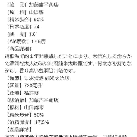
［蔵 元］加藤吉平商店
［原 料］山田錦
［精米歩合］50%
［日本酒度］+4
［酸 度］1.8
［Alc度数］17.5度
［商品詳細］
超低温で約１年間熟成したことにより、素晴らしく滑らか
で豊満な大人の味の山廃純米大吟醸です。骨太さを持ちな
がら、香り高い豊潤旨口酒です。
【類型】日本清酒 純米大吟釀
【容量】720毫升
【產地】福井縣
【釀酒廠】加藤吉平商店
【
原料】山田錦米
【精米步合】50%
【酒精濃度】 17.5%
【產品詳情】
這款山廢純米大吟釀在超低溫下陳釀約一年，口感醇厚順