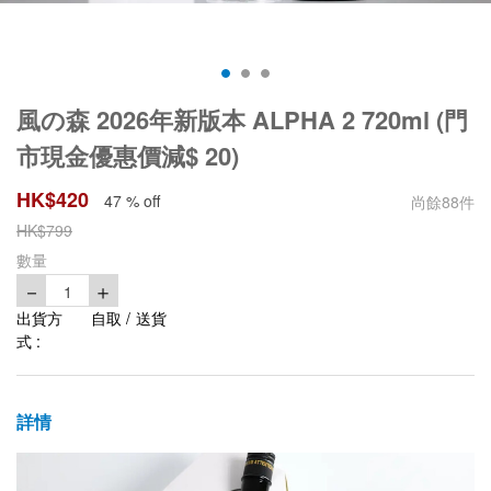
風の森 2026年新版本 ALPHA 2 720ml (門
市現金優惠價減$ 20)
HK$
420
47 % off
尚餘
88
件
HK$
799
數量
－
＋
1
出貨方
自取 / 送貨
式 :
詳情