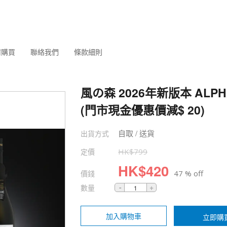
何購買
聯絡我們
條款細則
風の森 2026年新版本 ALPHA 
(門市現金優惠價減$ 20)
自取 / 送貨
出貨方式
定價
HK$
799
HK$
420
價錢
47 % off
數量
加入購物車
立即購