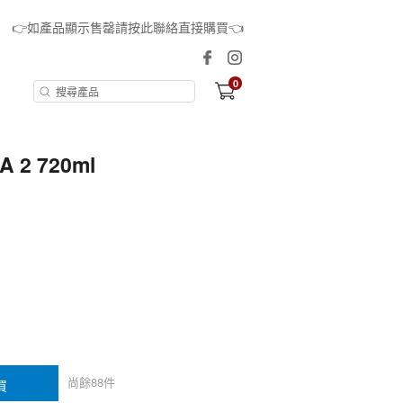
👉如產品顯示售罄請按此聯絡直接購買👈
0
2 720ml
尚餘
88
件
買