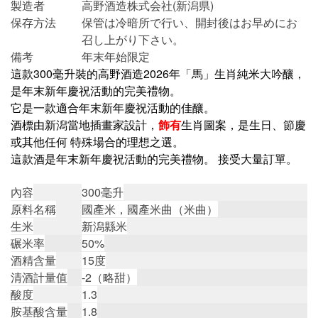
製造者
高野酒造株式会社(新潟県)
保存方法
保管は冷暗所で行い、開封後はお早めにお
召し上がり下さい。
備考
年末年始限定
這款300毫升裝的高野酒造2026年「馬」生肖純米大吟釀，
是年末新年慶祝活動的完美禮物。
它是一款適合年末新年慶祝活動的佳釀。
酒標由新潟當地插畫家設計，
飾有
生肖圖案，是生日、節慶
或其他任何 特殊場合的理想之選。
這款酒是年末新年慶祝活動的完美禮物。
接受大量訂單。
內容
300毫升
原料名稱
國產米，國產米曲（米曲）
生米
新潟縣米
碾米率
50%
酒精含量
15度
清酒計量值
-2（略甜）
酸度
1.3
胺基酸含量
1.8