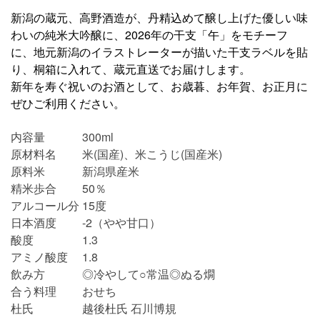
新潟の蔵元、高野酒造が、丹精込めて醸し上げた優しい味
わいの純米大吟醸に、2026年の干支「午」をモチーフ
に、地元新潟のイラストレーターが描いた干支ラベルを貼
り、桐箱に入れて、蔵元直送でお届けします。
新年を寿ぐ祝いのお酒として、お歳暮、お年賀、お正月に
ぜひご利用ください。
内容量
300ml
原材料名
米(国産)、米こうじ(国産米)
原料米
新潟県産米
精米歩合
50％
アルコール分
15度
日本酒度
-2（やや甘口）
酸度
1.3
アミノ酸度
1.8
飲み方
◎冷やして○常温◎ぬる燗
合う料理
おせち
杜氏
越後杜氏 石川博規