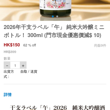
2026年干支ラベル「午」 純米大吟醸ミニ
ボトル！ 300ml (門市現金優惠價減$ 10)
HK$
150
62 % off
尚餘
9
件
HK$
399
數量
－
＋
1
出貨方
自取 / 送貨
式 :
詳情