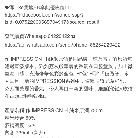
💝即Like我地FB享此優惠價👍🏻
https://m.facebook.com/wonderssp/?
tsid=0.07522390565704917&source=result
查詢購買Whatsapp 64220422 ☎️
https://api.whatsapp.com/send?phone=85264220422
作 IMPRESSION-H 純米原酒是同品牌「穂乃智」的原酒無
濾過直汲版本。猶如荔枝般華麗的香氣在口腔盤旋，加上微
氣泡口感，充滿奢華色彩的金色“ H”色“ H型”「穂乃智」令
人耳目一新的IMPRESSION系列中，這種味道尤為強烈。
芬芳而美麗的香氣，令人耳目一新的甜味，細膩的泡沫收縮
在舌頭上輕輕跳動。
產品名稱 作 IMPRESSION-H 純米原酒 720mL
精米歩合 60%
酒精濃度 16％
內容 720mL (毫升)