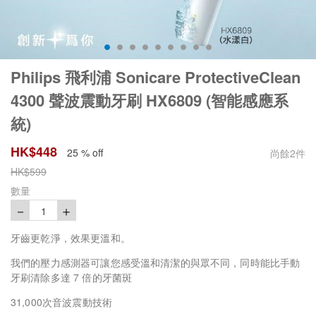
Philips 飛利浦 Sonicare ProtectiveClean
4300 聲波震動牙刷 HX6809 (智能感應系
統)
HK$
448
25 % off
尚餘
2
件
HK$
599
數量
－
＋
1
牙齒更乾淨，效果更溫和。
我們的壓力感測器可讓您感受溫和清潔的與眾不同，同時能比手動
牙刷清除多達 7 倍的牙菌斑
31,000次音波震動技術