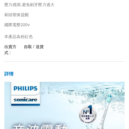
壓力感測,避免刷牙壓力過大
刷頭替換提醒
國際電壓220v
本產品為粉紅色
出貨方
自取 / 送貨
式 :
詳情