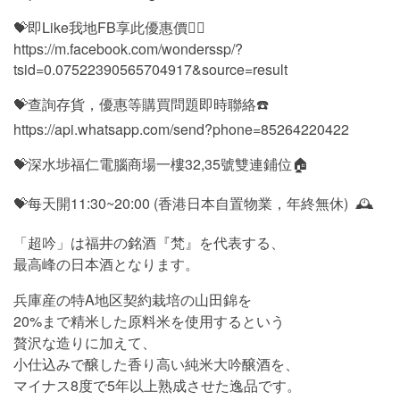
💝即Like我地FB享此優惠價👍🏻
https://m.facebook.com/wonderssp/?
tsid=0.07522390565704917&source=result
💝查詢存貨，優惠等購買問題即時聯絡☎️
https://api.whatsapp.com/send?phone=85264220422
💝深水埗福仁電腦商場一樓32,35號雙連鋪位🏠
💝每天開11:30~20:00 (香港日本自置物業，年終無休) 🕰
「超吟」は福井の銘酒『梵』を代表する、
最高峰の日本酒となります。
兵庫産の特A地区契約栽培の山田錦を
20%まで精米した原料米を使用するという
贅沢な造りに加えて、
小仕込みで醸した香り高い純米大吟醸酒を、
マイナス8度で5年以上熟成させた逸品です。