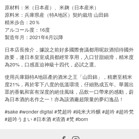
原材料：米（日本産）、米麹（日本産米）
原料米：兵庫県産（特A地区）契約栽培 山田錦
精米歩合：20％
アルコール度：16度
製造年月：2021年6月以降
日本店長推介，據說之前好多國際會議都用呢款酒招待國外
政要，連日本皇室成員都經常享用，入口甘甜細滑，精米度
為20%，口感直迫神級十四代，必試之選。
使用兵庫縣特A地區產的酒米之王「山田錦」，精磨至精米
度21%，再於零下八度的低溫環境，仔細熟成五年。華麗出
眾的香氣和富有深度的絕佳風味，品飲一口帶來的感動，蔚
為日本酒的名作之一！亦為該酒廠超限量的夢幻逸品！
#sake #wonder digital #梵超吟 #純米大吟醸 #超吟 #超吟梵
#超吟うまい #日本酒 #清酒 #梵 #born