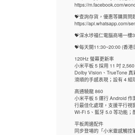
https://m.facebook.com/wo
💝查詢存貨，優惠等購買問題
https://api.whatsapp.com/
💝深水埗福仁電腦商場一樓32
💝每天開11:30~20:00 
120Hz 螢幕更新率
小米平板 5 採用 11 吋 2,
Dolby Vision、Tr
滑順的手感表現；設有 4 組環
高通驍龍 860
小米平板 5 運行 Andro
行最佳化處理，支援平行視窗功能。搭
Wi-Fi 5、藍牙 5.0 等功能
平板周邊配件
同步登場的「小米靈感觸控筆」