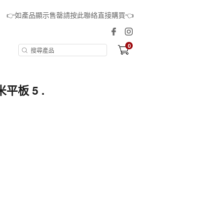
👉如產品顯示售罄請按此聯絡直接購買👈
0
平板 5 .