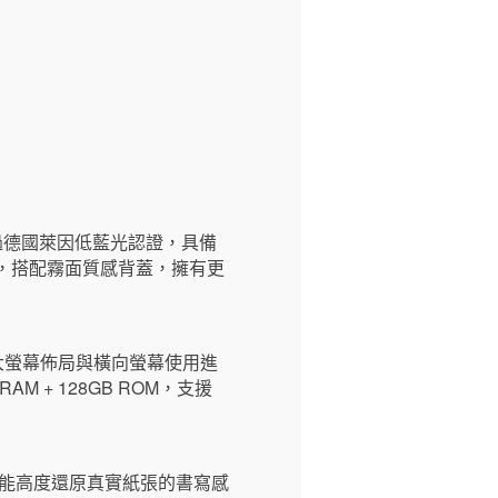
更新率，通過德國萊因低藍光認證，具備
薄設計，搭配霧面質感背蓋，擁有更
 依據大螢幕佈局與橫向螢幕使用進
AM + 128GB ROM，支援
頭還能高度還原真實紙張的書寫感