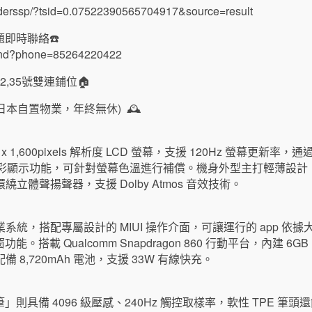
nderssp/?tsid=0.07522390565704917&source=result
即時聯絡☎️
send?phone=85264220422
,35號雙連鋪位🏠
(香港日本自置物業，年終無休) 🕰
560 x 1,600pixels 解析度 LCD 螢幕，支援 120Hz 螢幕
ueTone 真彩顯示功能，可針對螢幕色溫進行補償。機身外型主打輕
繞立體聲揚聲器，支援 Dolby Atmos 音效技術。
id 作業系統，搭配專屬設計的 MIUI 操作介面，可讓運行的 app
載 Qualcomm Snapdragon 860 行動平台，內建 6GB R
；配備 8,720mAh 電池，支援 33W 有線快充。
則具備 4096 級壓感、240Hz 觸控取樣率，軟性 TPE 筆