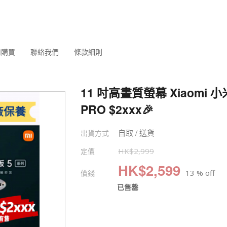
何購買
聯絡我們
條款細則
11 吋高畫質螢幕 Xiaomi 小米
PRO $2xxx🎉
自取 / 送貨
出貨方式
定價
HK$
2,999
HK$
2,599
價錢
13 % off
已售罄