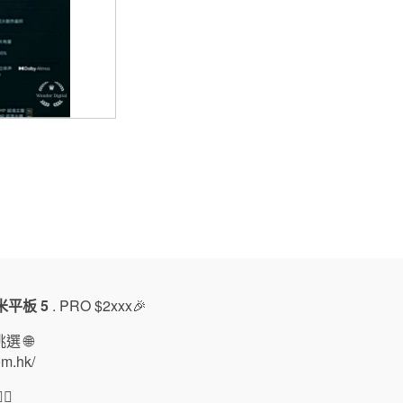
米平板 5
. PRO $2xxx🎉
 🌐
om.hk/
🏻