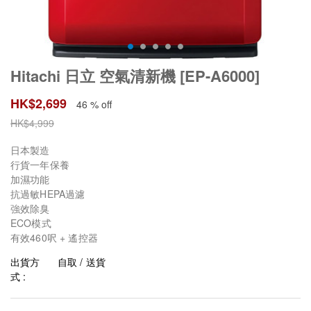
Hitachi 日立 空氣清新機 [EP-A6000]
HK$
2,699
46 % off
HK$
4,999
日本製造
行貨一年保養
加濕功能
抗過敏HEPA過濾
強效除臭
ECO模式
有效460呎 + 遙控器
出貨方
自取 / 送貨
式 :