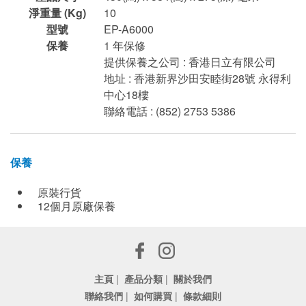
淨重量 (Kg)
10
型號
EP-A6000
保養
1 年保修
提供保養之公司 : 香港日立有限公司
地址 : 香港新界沙田安睦街28號 永得利
中心18樓
聯絡電話 : (852) 2753 5386
保養
原裝行貨
12個月原廠保養
主頁
|
產品分類
|
關於我們
聯絡我們
|
如何購買
|
條款細則