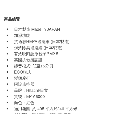
產品總覽
日本製造 Made in JAPAN
加濕功能
抗過敏HEPA過濾網 (日本製造)
強效除臭過濾網 (日本製造)
有效吸附懸浮粒子PM2.5
英國抗敏感認證
靜音模式: 低至15分貝
ECO模式
變頻摩打
附設遙控器
品牌：Hitachi/日立
貨號：EP-A6000
顏色：紅色
適用範圍: 約 495 平方尺/ 46 平方米