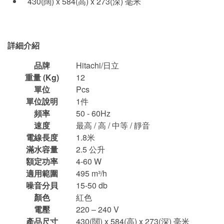
430(闊) x 584(高) x 273(深) 毫米
詳細介紹
品牌
Hitachi/日立
重量 (Kg)
12
單位
Pcs
單位說明
1件
頻率
50 - 60Hz
速度
最高 / 高 / 中等 / 靜音
電線長度
1.8米
滿水容量
2.5 公升
額定功率
4-60 W
適用範圍
495 m³/h
噪音分貝
15-50 db
顏色
紅色
電壓
220 – 240 V
產品尺寸
430(闊) x 584(高) x 273(深) 毫米