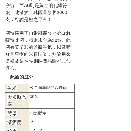
序號，而Au則是黃金的化學符
號。此清酒全球限量發售2000
支，可說是極之罕有！
酒造採用了山形縣產ひとめぼれ
釀造此酒，精米步合為50%。此
酒有著柔和的吟釀香氣，以及新
鮮且平衡的米旨味道，無論用來
送禮或是在特別時間品嚐都非常
適合。
此酒的成分
來自廣島縣的八丹錦
生米
50%
大米拋光
率
山形酵母
酵母
-6
清酒度
1.5 1.5