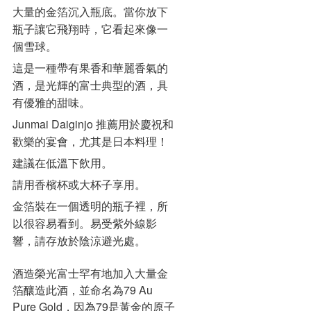
大量的金箔沉入瓶底。
當你放下
瓶子讓它飛翔時，它看起來像一
個雪球。
這是一種帶有果香和華麗香氣的
酒，是光輝的富士典型的酒，具
有優雅的甜味。
Junmai Daiginjo 推薦用於慶祝和
歡樂的宴會，尤其是日本料理！
建議在低溫下飲用。
請用香檳杯或大杯子享用。
金箔裝在一個透明的瓶子裡，所
以很容易看到。
易受紫外線影
響，請存放於陰涼避光處。
酒造榮光富士罕有地加入大量金
箔釀造此酒，並命名為79 Au
Pure Gold，因為79是黃金的原子