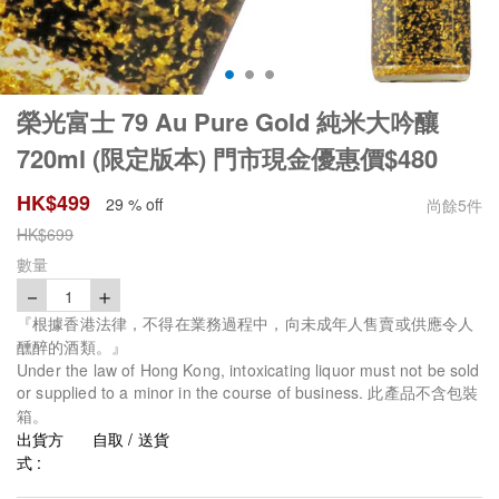
榮光富士 79 Au Pure Gold 純米大吟釀
720ml (限定版本) 門市現金優惠價$480
HK$
499
29 % off
尚餘
5
件
HK$
699
數量
－
＋
1
『根據香港法律，不得在業務過程中，向未成年人售賣或供應令人
醺醉的酒類。』
Under the law of Hong Kong, intoxicating liquor must not be sold
or supplied to a minor in the course of business. 此產品不含包裝
箱。
出貨方
自取 / 送貨
式 :