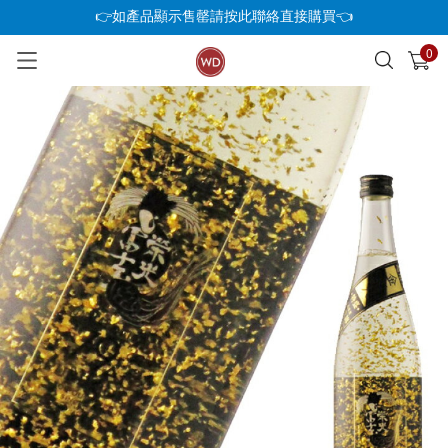
👉如產品顯示售罄請按此聯絡直接購買👈
0
已加入購物車
查看