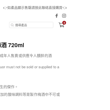
👉如產品顯示售罄請按此聯絡直接購買👈
0
酒 720ml
成年人售賣或供應令人醺醉的酒
uor must not be sold or supplied to a
生的傑作。
無添加的酸味調料等是製作梅酒中不可或