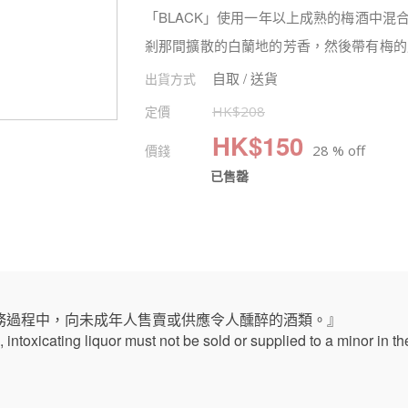
「BLACK」使用一年以上成熟的梅酒中混
剎那間擴散的白蘭地的芳香，然後帶有梅的
自取 / 送貨
出貨方式
定價
HK$
208
HK$
150
價錢
28 % off
已售罄
務過程中，向未成年人售賣或供應令人醺醉的酒類。』
intoxicating liquor must not be sold or supplied to a minor in th