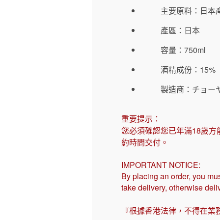
主要原料：日本
產區：日本
容量：750ml
酒精成份：15%
製造商：チョー
重要提示：
您必須確認您已年滿18歲方
約時間交付。
IMPORTANT NOTICE:
By placing an order, you mus
take delivery, otherwise del
『根據香港法律，不得在業