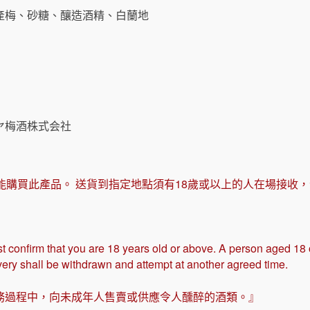
產梅、砂糖、釀造酒精、白蘭地
ヤ梅酒株式会社
能購買此產品。 送貨到指定地點須有18歲或以上的人在場接收
t confirm that you are 18 years old or above. A person aged 18
ivery shall be withdrawn and attempt at another agreed time.
務過程中，向未成年人售賣或供應令人醺醉的酒類。』