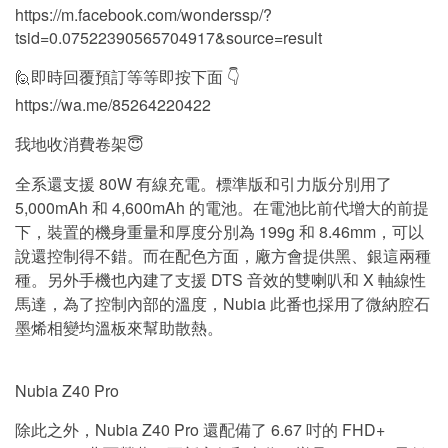
https://m.facebook.com/wonderssp/?
tsid=0.07522390565704917&source=result
🙋即時回覆預訂等等即按下面 👇
https://wa.me/85264220422
我地收消費卷架😇
全系還支援 80W 有線充電。標準版和引力版分別用了
5,000mAh 和 4,600mAh 的電池。在電池比前代增大的前提
下，裝置的機身重量和厚度分別為 199g 和 8.46mm，可以
說還控制得不錯。而在配色方面，廠方會提供黑、銀這兩種
種。另外手機也內建了支援 DTS 音效的雙喇叭和 X 軸線性
馬達，為了控制內部的溫度，Nubia 此番也採用了微納腔石
墨烯相變均溫板來幫助散熱。
Nubia Z40 Pro
除此之外，Nubia Z40 Pro 還配備了 6.67 吋的 FHD+