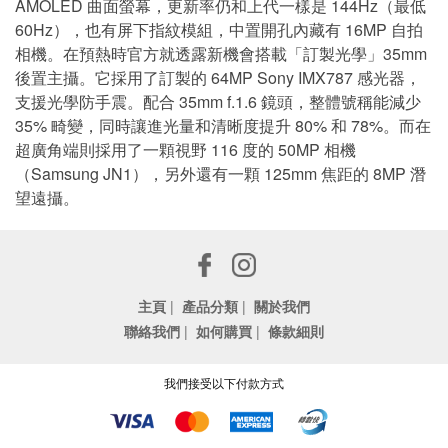
AMOLED 曲面螢幕，更新率仍和上代一樣是 144Hz（最低
60Hz），也有屏下指紋模組，中置開孔內藏有 16MP 自拍
相機。在預熱時官方就透露新機會搭載「訂製光學」35mm
後置主攝。它採用了訂製的 64MP Sony IMX787 感光器，
支援光學防手震。配合 35mm f.1.6 鏡頭，整體號稱能減少
35% 畸變，同時讓進光量和清晰度提升 80% 和 78%。而在
超廣角端則採用了一顆視野 116 度的 50MP 相機
（Samsung JN1），另外還有一顆 125mm 焦距的 8MP 潛
望遠攝。
主頁
|
產品分類
|
關於我們
聯絡我們
|
如何購買
|
條款細則
我們接受以下付款方式