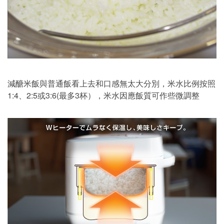
減醣米飯與普通飯看上去和口感無太大分別，米水比例按照
1:4、2:5或3:6(最多3杯），米水因應飯質可作些微調整