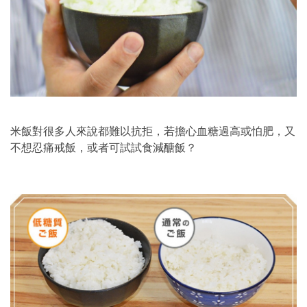
米飯對很多人來說都難以抗拒，若擔心血糖過高或怕肥，又
不想忍痛戒飯，或者可試試食減醣飯？