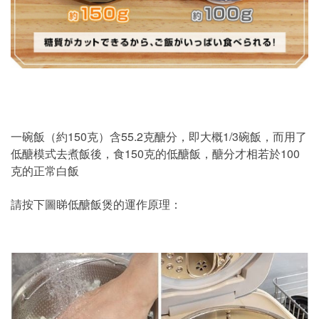
一碗飯（約150克）含55.2克醣分，即大概1/3碗飯，而用了
低醣模式去煮飯後，食150克的低醣飯，醣分才相若於100
克的正常白飯
請按下圖睇低醣飯煲的運作原理：