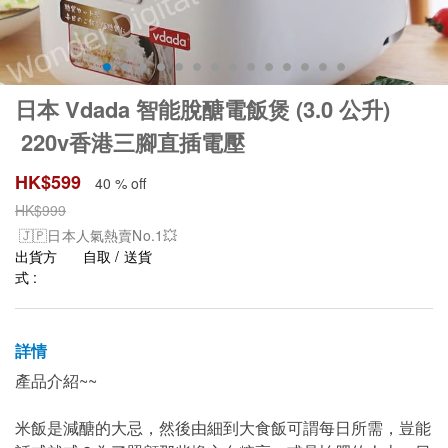
日本 Vdada 智能脫醣電飯煲 (3.0 公升)
220v香港三腳直插電壓
HK$
599
40 % off
HK$
999
🇯🇵日本人氣熱賣No.1💥
出貨方
自取 / 送貨
式 :
詳情
產品介紹~~
米飯是減醣的大忌，然後由細到大食飯可謂每日所需，豈能