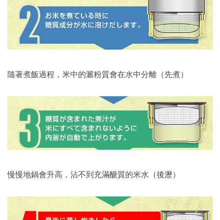
隨著煮飯過程，米中的澱粉質會在水中分離（先煮）
慢慢地鍋會升高，沾不到充滿醣質的米水（後瀝）