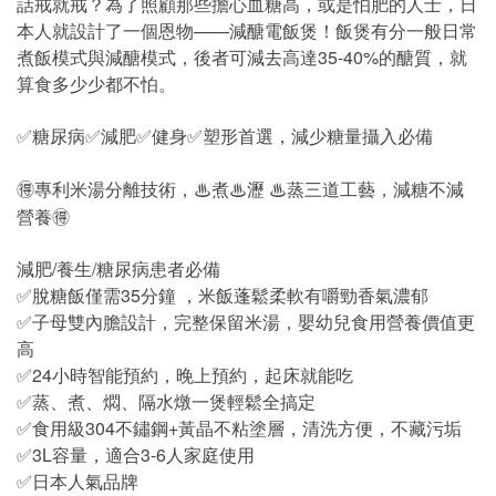
話戒就戒？為了照顧那些擔心血糖高，或是怕肥的人士，日
本人就設計了一個恩物——減醣電飯煲！飯煲有分一般日常
煮飯模式與減醣模式，後者可減去高達35-40%的醣質，就
算食多少少都不怕。
✅糖尿病✅減肥✅健身✅塑形首選，減少糖量攝入必備
🉐專利米湯分離技術，♨煮♨瀝 ♨蒸三道工藝，減糖不減
營養🉐
減肥/養生/糖尿病患者必備
✅脫糖飯僅需35分鐘 ，米飯蓬鬆柔軟有嚼勁香氣濃郁
✅子母雙內膽設計，完整保留米湯，嬰幼兒食用營養價值更
高
✅24小時智能預約，晚上預約，起床就能吃
✅蒸、煮、燜、隔水燉一煲輕鬆全搞定
✅食用級304不鏽鋼+黃晶不粘塗層，清洗方便，不藏污垢
✅3L容量，適合3-6人家庭使用
✅日本人氣品牌