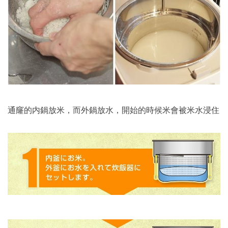
通窿的内鍋放米，而外鍋放水，開始的時候米會被米水浸住