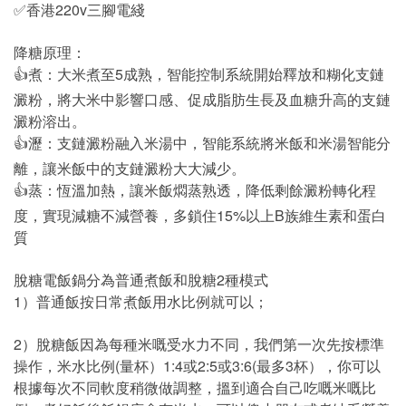
✅香港220v三腳電綫
降糖原理：
👍煮：大米煮至5成熟，智能控制系統開始釋放和糊化支鏈
澱粉，將大米中影響口感、促成脂肪生長及血糖升高的支鏈
澱粉溶出。
👍瀝：支鏈澱粉融入米湯中，智能系統將米飯和米湯智能分
離，讓米飯中的支鏈澱粉大大減少。
👍蒸：恆溫加熱，讓米飯燜蒸熟透，降低剩餘澱粉轉化程
度，實現減糖不減營養，多鎖住15%以上B族維生素和蛋白
質
脫糖電飯鍋分為普通煮飯和脫糖2種模式
1）普通飯按日常煮飯用水比例就可以；
2）脫糖飯因為每種米嘅受水力不同，我們第一次先按標準
操作，米水比例(量杯）1:4或2:5或3:6(最多3杯），你可以
根據每次不同軟度稍微做調整，搵到適合自己吃嘅米嘅比