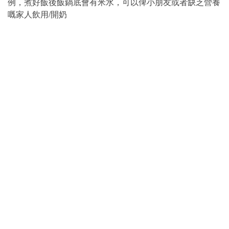
例，煮好飯後飯鍋底會有米水，可以俾小朋友或者缺乏營養
嘅家人飲用/開奶