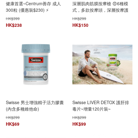
健康首選~Centrum善存 成人
深層肌肉筋膜按摩槍 😍6種模
300粒 (優惠裝$230) ⚡️
式，多款按摩頭，深層按摩護
理
HK$
399
HK$
299
HK$
238
HK$
150
Swisse 男士增強精子活力膠囊
Swisse LIVER DETOX 護肝排
(內含多種維他命)
毒片~增量120片裝~
HK$
299
HK$
299
HK$
69
HK$
99