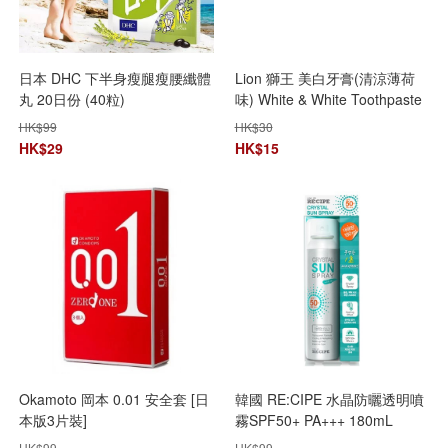
日本 DHC 下半身瘦腿瘦腰纖體
Lion 獅王 美白牙膏(清涼薄荷
丸 20日份 (40粒)
味) White & White Toothpaste
HK$
99
HK$
30
HK$
29
HK$
15
Okamoto 岡本 0.01 安全套 [日
韓國 RE:CIPE 水晶防曬透明噴
本版3片裝]
霧SPF50+ PA+++ 180mL
HK$
99
HK$
99