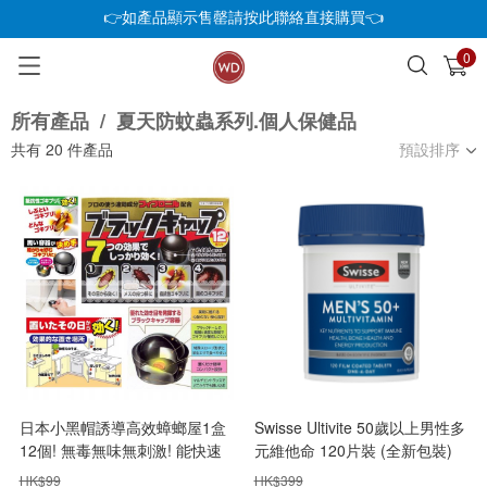
👉如產品顯示售罄請按此聯絡直接購買👈
0
已加入購物車
查看
所有產品
/
夏天防蚊蟲系列.個人保健品
共有
20
件產品
預設排序
日本小黑帽誘導高效蟑螂屋1盒
Swisse Ultivite 50歲以上男性多
12個! 無毒無味無刺激! 能快速
元維他命 120片裝 (全新包裝)
殺滅蟑螂卵及懷卵雌蟑螂
HK$
99
HK$
399