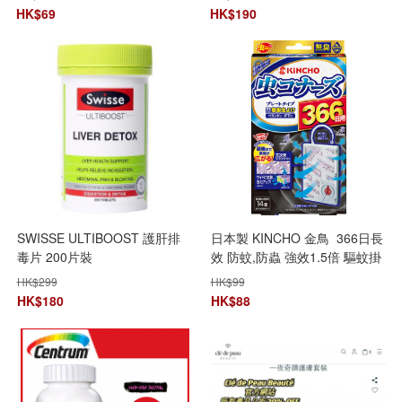
HK$
69
HK$
190
SWISSE ULTIBOOST 護肝排
日本製 KINCHO 金鳥 366日長
毒片 200片裝
效 防蚊,防蟲 強效1.5倍 驅蚊掛
片 (虫よけバリア ブラック 366
HK$
299
HK$
99
日)
HK$
180
HK$
88