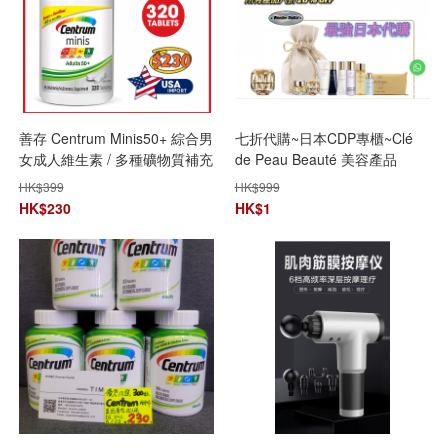
善存 Centrum Minis50+ 綜合男
七折代購~日本CDP專櫃~Clé
女成人維生素 / 多種礦物質補充
de Peau Beauté 美容產品
片（320片裝160日份量) - 美
HK$
399
HK$
999
國平行進口
HK$
230
HK$
1