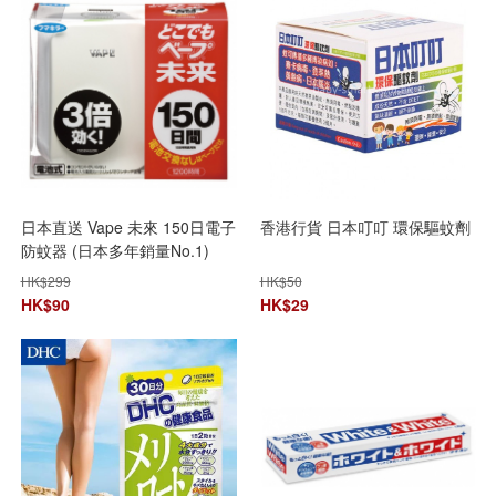
日本直送 Vape 未來 150日電子
香港行貨 日本叮叮 環保驅蚊劑
防蚊器 (日本多年銷量No.1)
HK$
299
HK$
50
HK$
90
HK$
29