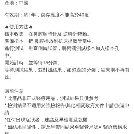
產地：中國
有效期：約1年，儲存溫度不能高於40度
🔥使用方法🔥
樣本收集，在鼻腔順時針及 逆時針轉動。
準備樣本，把 鼻腔棒放到抗原提取管當中。
進行測試，垂直倒轉試管，將兩滴測試樣本加入樣本孔
中。
開始計時，並等待15分鐘。
等待測試結果，並對照結果，如超過20分鐘，結果則不再有
效。
購前注意
* 此產品非正式醫療用品，測試結果只供參考
* 檢測結果不適用於強檢報告/其他相關政府文件申請/旅遊申
請
*任何出現症狀者，建議及早檢測及就醫
* 如結果呈陽性，請及早帶同結果至醫管局認可醫療機構求
醫