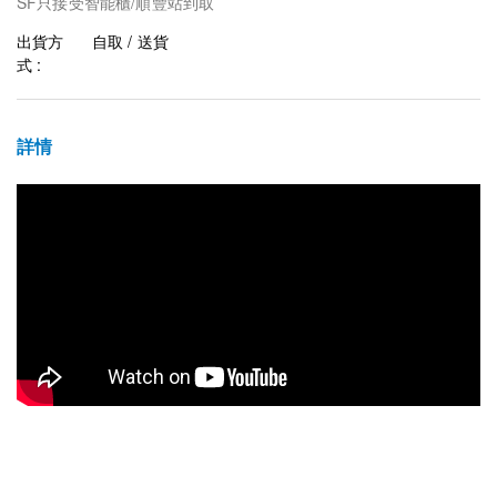
SF只接受智能櫃/順豐站到取
出貨方
自取 / 送貨
式 :
詳情