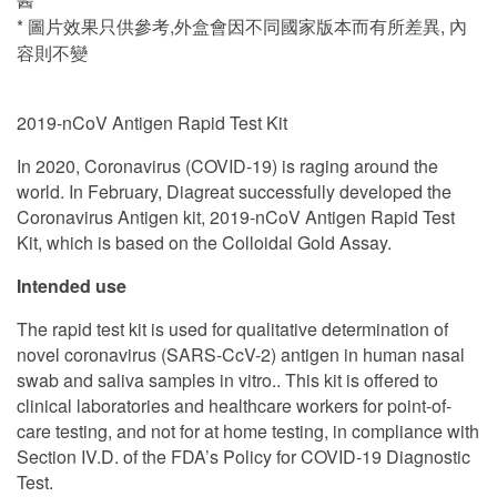
* 圖片效果只供參考,外盒會因不同國家版本而有所差異, 內
容則不變
2019-nCoV Antigen Rapid Test Kit
In 2020, Coronavirus (COVID-19) is raging around the
world. In February, Diagreat successfully developed the
Coronavirus Antigen kit, 2019-nCoV Antigen Rapid Test
Kit, which is based on the Colloidal Gold Assay.
Intended use
The rapid test kit is used for qualitative determination of
novel coronavirus (SARS-CcV-2) antigen in human nasal
swab and saliva samples in vitro.. This kit is offered to
clinical laboratories and healthcare workers for point-of-
care testing, and not for at home testing, in compliance with
Section IV.D. of the FDA’s Policy for COVID-19 Diagnostic
Test.