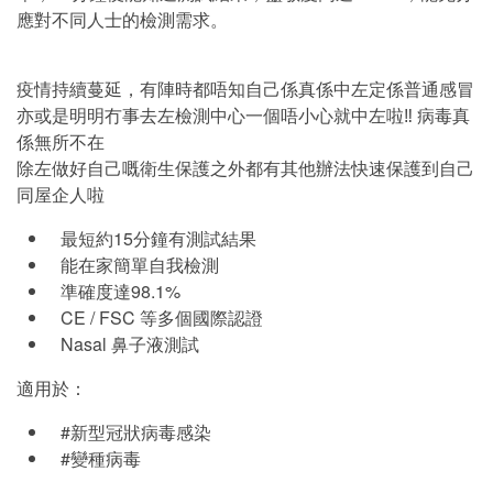
應對不同人士的檢測需求。
疫情持續蔓延，有陣時都唔知自己係真係中左定係普通感冒
亦或是明明冇事去左檢測中心一個唔小心就中左啦‼️ 病毒真
係無所不在
除左做好自己嘅衛生保護之外都有其他辦法快速保護到自己
同屋企人啦
最短約15分鐘有測試結果
能在家簡單自我檢測
準確度達98.1%
CE / FSC 等多個國際認證
Nasal 鼻子液測試
適用於：
#新型冠狀病毒感染
#變種病毒