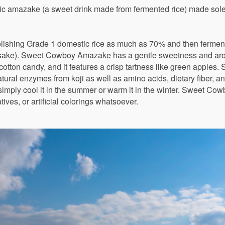
lic amazake (a sweet drink made from fermented rice) made sole
ishing Grade 1 domestic rice as much as 70% and then fermentin
 sake). Sweet Cowboy Amazake has a gentle sweetness and aro
cotton candy, and it features a crisp tartness like green appl
ural enzymes from koji as well as amino acids, dietary fiber, 
simply cool it in the summer or warm it in the winter. Sweet C
ives, or artificial colorings whatsoever.