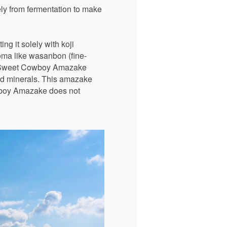
ly from fermentation to make
g it solely with koji
ma like wasanbon (fine-
es. Sweet Cowboy Amazake
and minerals. This amazake
owboy Amazake does not