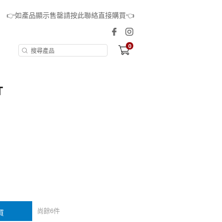
👉如產品顯示售罄請按此聯絡直接購買👈
0
T
尚餘
6
件
買