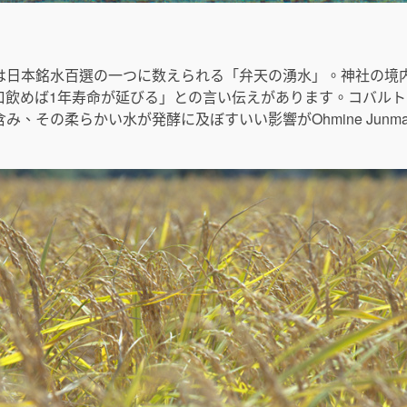
は日本銘水百選の一つに数えられる「弁天の湧水」。神社の境
口飲めば1年寿命が延びる」との言い伝えがあります。コバル
、その柔らかい水が発酵に及ぼすいい影響がOhmine Junm