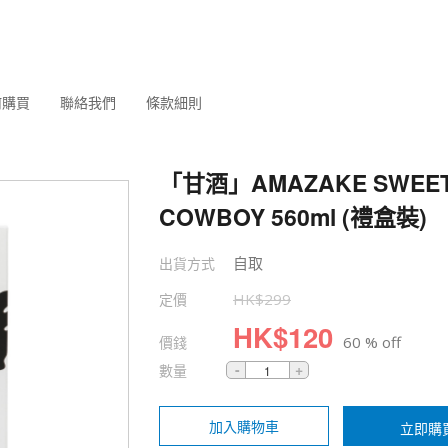
何購買
聯絡我們
條款細則
「甘酒」AMAZAKE SWEE
COWBOY 560ml (禮盒裝)
自取
出貨方式
定價
HK$
299
HK$
120
價錢
60 % off
數量
加入購物車
立即購