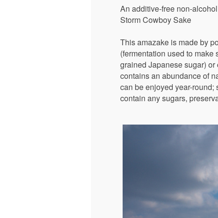
An additive-free non-alcoho
Storm Cowboy Sake
This amazake is made by pol
(fermentation used to make
grained Japanese sugar) or 
contains an abundance of nat
can be enjoyed year-round; 
contain any sugars, preservat