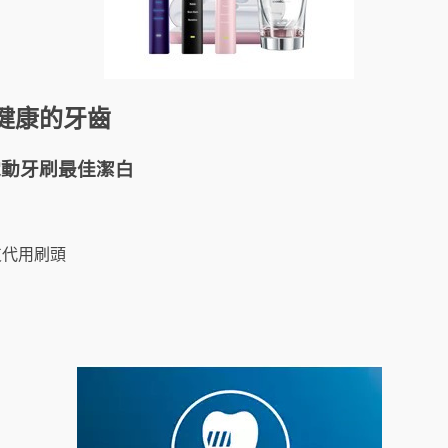
健康的牙齒
 聲波電動牙刷最佳潔白
支代用刷頭