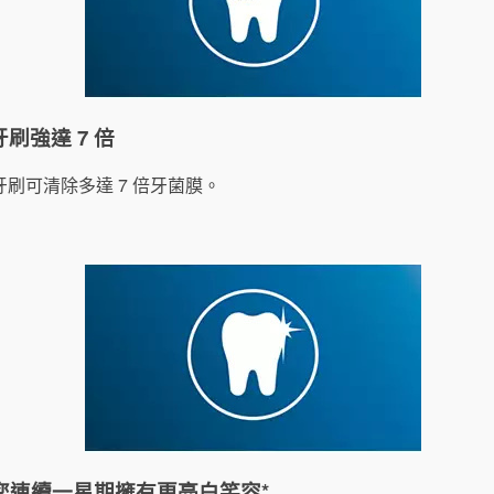
刷強達 7 倍
刷可清除多達 7 倍牙菌膜。
刷頭讓您連續一星期擁有更亮白笑容*