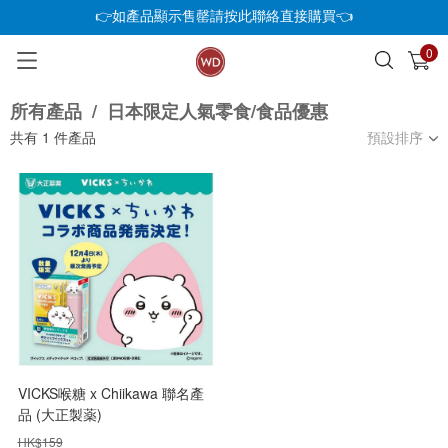
👉如產品顯示售罄請按此聯絡直接購買👈
0
已加入購物車
查看
所有產品
/
日本限定人氣零食/食品優惠
共有
1
件產品
預設排序
VICKS喉糖 x Chiikawa 聯名產
品 (大正製薬)
HK$
159