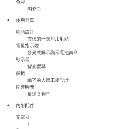
色彩
陶瓷白
使用簡單
刷頭設計
方便的一按即用刷頭
電量指示燈
發光式圖示顯示電池壽命
顯示器
背光螢幕
握把
纖巧的人體工學設計
刷牙時間
長達 3 週**
內附配件
充電器
1