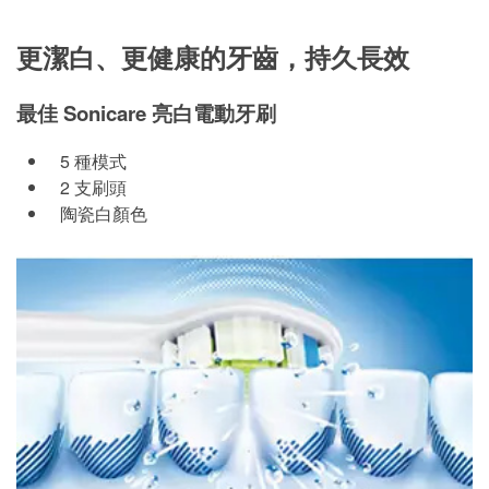
更潔白、更健康的牙齒，持久長效
最佳 Sonicare 亮白電動牙刷
5 種模式
2 支刷頭
陶瓷白顏色