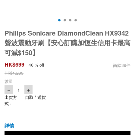
Philips Sonicare DiamondClean HX9342
聲波震動牙刷【安心訂購加恆生信用卡最高
可減$150】
HK$
699
46 % off
尚餘
39
件
HK$
1,299
數量
－
＋
1
出貨方
自取 / 送貨
式 :
詳情