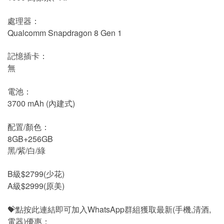
處理器：
Qualcomm Snapdragon 8 Gen 1
記憶插卡：
無
電池：
3700 mAh (內建式)
配置/顏色：
8GB+256GB
黑/紫/白/綠
B級$2799(少花)
A級$2999(原美)
💝點按此連結即可加入WhatsApp群組獲取最新(手機,清酒,
電器)優惠：