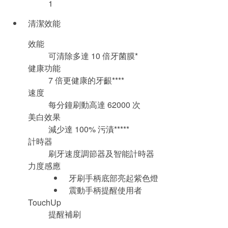
1
清潔效能
效能
可清除多達 10 倍牙菌膜*
健康功能
7 倍更健康的牙齦****
速度
每分鐘刷動高達 62000 次
美白效果
減少達 100% 污漬*****
計時器
刷牙速度調節器及智能計時器
力度感應
牙刷手柄底部亮起紫色燈
震動手柄提醒使用者
TouchUp
提醒補刷