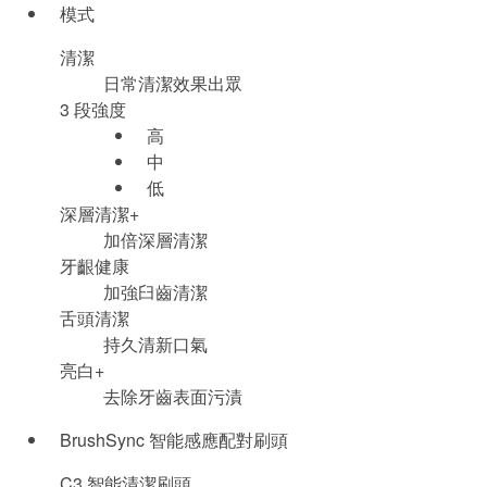
模式
清潔
日常清潔效果出眾
3 段強度
高
中
低
深層清潔+
加倍深層清潔
牙齦健康
加強臼齒清潔
舌頭清潔
持久清新口氣
亮白+
去除牙齒表面污漬
BrushSync 智能感應配對刷頭
C3 智能清潔刷頭