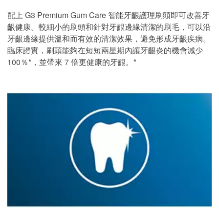
配上 G3 Premium Gum Care 智能牙齦護理刷頭即可改善牙
齦健康。較細小的刷頭和針對牙齦邊緣清潔的刷毛，可以沿
牙齦邊緣提供溫和而有效的清潔效果，避免形成牙齦疾病。
臨床證實，刷頭能夠在短短兩星期內讓牙齦炎的機會減少
100％*，並帶來 7 倍更健康的牙齦。*