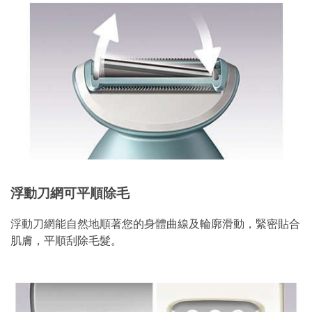
浮動刀網可平順除毛
浮動刀網能自然地順著您的身體曲線及輪廓滑動，緊密貼合
肌膚，平順刮除毛髮。