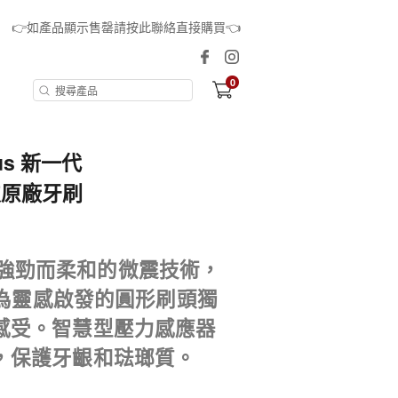
👉如產品顯示售罄請按此聯絡直接購買👈
0
Plus 新一代
支原廠牙刷
具備了強勁而柔和的微震技術，
具為靈感啟發的圓形刷頭獨
感受。智慧型壓力感應器
，保護牙齦和琺瑯質。