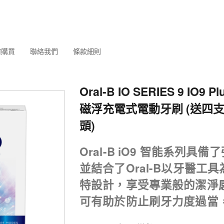
何購買
聯絡我們
條款細則
Oral-B IO SERIES 9 IO9 
磁浮充電式電動牙刷 (送四
頭)
Oral-B iO9 智能系列
並結合了Oral-B以牙醫工
特設計，享受專業般的潔淨
可有助於防止刷牙力度過當