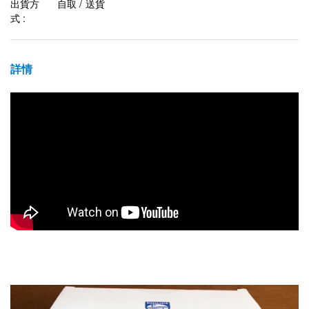
出貨方
自取 / 送貨
式 :
詳情