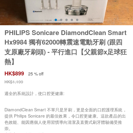
PHILIPS Sonicare DiamondClean Smart
Hx9984 獨有62000轉震速電動牙刷 (跟四
支原廠牙刷頭) - 平行進口【父親節x足球狂
熱】
HK$
899
25 % off
HK$
1,199
週全的系統設計，使口腔更健康:
DiamondClean Smart 不單只是牙刷，更是全面的口腔護理系統，
提供 Philips Sonicare 的最佳效果，令口腔更健康。這款產品的出
色效能、能因應個人使用習慣導向清潔及直覺式刷牙體驗備受推
崇。