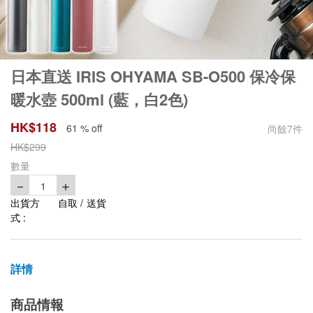
日本直送 IRIS OHYAMA SB-O500 保冷保
暖水壺 500ml (藍，白2色)
HK$
118
61 % off
尚餘
7
件
HK$
299
數量
－
＋
1
出貨方
自取 / 送貨
式 :
詳情
商品情報