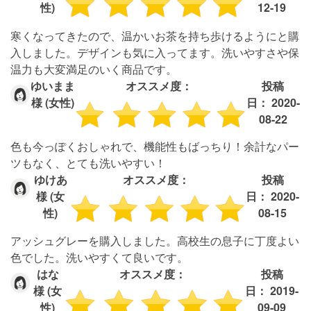
性)
12-19
寒くなってきたので、温かいお茶を持ち歩けるようにと購
入しました。デザインも気に入ってます。洗いやすさや保
温力も大変満足のいく商品です。
ゆいまま
オススメ度：
投稿
様 (女性)
日： 2020-
08-22
色も今っぽくおしゃれで、機能性もばっちり！余計なパー
ツもなく、とても洗いやすい！
ゆけあ
オススメ度：
投稿
様 (女
日： 2020-
性)
08-15
アッシュグレーを購入しました。高校生の息子に丁度よい
色でした。洗いやすくて良いです。
はな
オススメ度：
投稿
様 (女
日： 2019-
性)
09-09