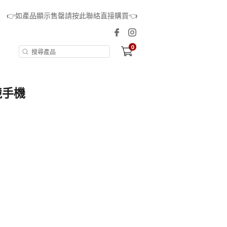
👉如產品顯示售罄請按此聯絡直接購買👈
0
競手機