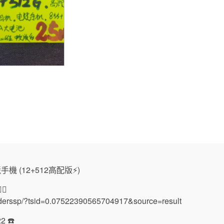
機 (12+512高配版⚡️)
🏻
nderssp/?tsid=0.07522390565704917&source=result
2 ☎️