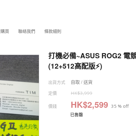
何購買
聯絡我們
條款細則
打機必備~ASUS ROG2 電
(12+512高配版⚡️)
自取 / 送貨
出貨方式
定價
HK$
3,999
HK$
2,599
價錢
35 % off
已售罄