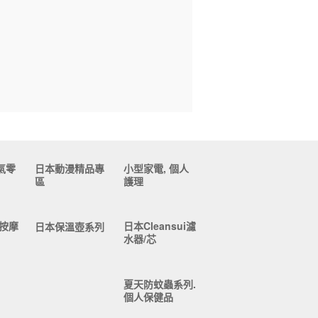
氣零
日本動漫精品專
小型家電, 個人
區
護理
按摩
日本Cleansui濾
日本保溫壺系列
水器/芯
夏天防蚊蟲系列.
個人保健品