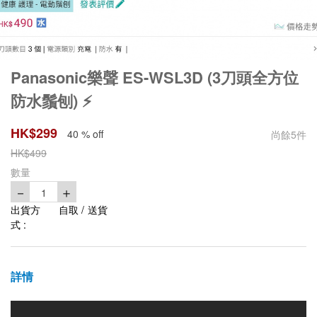
Panasonic樂聲 ES-WSL3D (3刀頭全方位
防水鬚刨) ⚡️
HK$
299
40 % off
尚餘
5
件
HK$
499
數量
－
＋
1
出貨方
自取 / 送貨
式 :
詳情