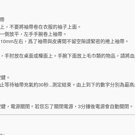
帶
上，不要將袖帶卷在衣服的袖子上面。
一側放平，左手手腕卷上袖帶。
~10mm左右，爲了袖帶與皮膚間不留空隙請緊密的捲上袖帶。
，手肘放在桌面或檯面上。手腕下面放上毛巾類的物品，請將血
按鍵。
止等待袖帶充氣約30秒...測定結束。由上到下的數字分別為最
按鍵，電源關閉。若您忘了關閉電源，3分鐘後電源會自動關閉。