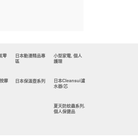
氣零
日本動漫精品專
小型家電, 個人
區
護理
按摩
日本Cleansui濾
日本保溫壺系列
水器/芯
夏天防蚊蟲系列.
個人保健品