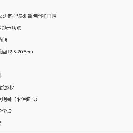
次測定·記錄測量時間和日期
值顯示功能
功能
2.5-20.5cm
計
電池2枚
說明書（附保修卡）
身份證
盒