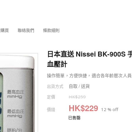
何購買
聯絡我們
條款細則
日本直送 Nissei BK-900
血壓計
操作簡單，方便快捷，適合各年齡層次人員
自取 / 送貨
出貨方式
定價
HK$
259
HK$
229
價錢
12 % off
已售罄