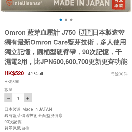
Omron 藍芽血壓計 J750 🇯🇵日本製造🎌
獨有最新Omron Care藍芽技術，多人使用
獨立記憶，圓桶型硬臂帶，90次記憶，干
濕電2用，比JPN500,600,700更新更齊功能
HK$
520
42 % off
尚餘
90
件
HK$
899
數量
－
＋
1
日本製造 Made in JAPAN
獨有藍芽傳送技術全面監測健康
90次記憶
臂帶佩戴自檢