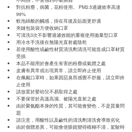
對抗粉塵，病菌，花粉使用。 PM2.5過濾效率高達
99%
軟泡綿般的觸感，掛在耳後及貼面更舒適
夾鏈包裝袋方便收納口罩
可清洗3次不影響過濾效能的重複使用拋棄型口罩
用冷水手洗後在無陽光直射處陰乾
若使用酸性或鹼性材質清洗劑清洗可能造成口罩材質
受損
本品不能用於會產生有害的粉塵或氣體之處
皮膚有異常或出現異常，請立即終止使用
在佩戴口罩時，如果因惡臭而感覺不舒服，請立即終
止使用
請放置於嬰幼兒不易取得之處
不要保管於高溫高濕、被陽光直射之處
由於聚氨酯本身的性質，其可能會變色，不是質量問
題
請注意，用酸性以及鹼性的清洗劑清洗會導致劣化
由於個體差異，可能會使眼鏡變得模糊不清，駕駛時