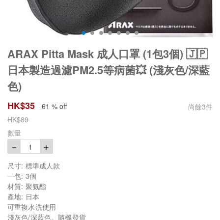
ARAX Pitta Mask 成人口罩 (1包3個) 🇯🇵
日本製造過濾PM2.5等病菌💥 (淺灰色/深藍
色)
HK$
35
61 % off
尚餘
3
件
HK$
89
數量
－
＋
1
尺寸: 標準成人款
一包: 3個
材質: 聚氨酯
產地: 日本
可重複水洗使用
淺灰色/深藍色。隨機發貨