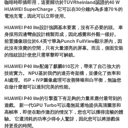
咖啡時即插即用，這要歸功於TÜVRheinland認證的40 W
HUAWEI SuperCharge，它可以在30分鐘內為多達70％的
電池充電，因此可以立即使用。
HUAWEI P40 lite設計強調基本要素，沒有不必要的頭。 車
身採用四邊彎曲設計精製而成，因此感覺和外觀一樣好。
前置攝像頭位於6.4英寸華為Punch FullView顯示屏內，因
此沒有浪費的空間，只有大量漂亮的屏幕。而且，側面安裝
的指紋設計使您只需單擊即可解鎖。
HUAWEI P40 lite配備了麒麟810芯片，帶來了自己強大的
技術實力。 NPU基於我們的達芬奇架構，並優化了效率和
AI處理。 ISP + IVP圖像處理可改善降噪和白平衡，無論您
在做什麼都可以達到完美的性能。
HUAWEI P40 lite的引擎蓋下有足夠的力量來應付最苛刻的
遊戲。 新一代GPU Turbo可以毫無延遲地提供高清圖形和
高幀率，即使在動作激烈的情況下，您也可以獲得流暢的體
驗。 它還消耗的功率少得令人驚訝，因此您可以將游戲保
持更長的時間。