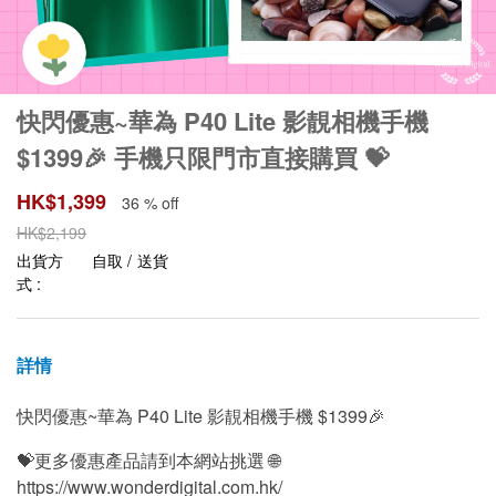
快閃優惠~華為 P40 Lite 影靚相機手機
$1399🎉 手機只限門市直接購買 💝
HK$
1,399
36 % off
HK$
2,199
出貨方
自取 / 送貨
式 :
詳情
快閃優惠~華為 P40 Lite 影靚相機手機 $1399🎉
💝更多優惠產品請到本網站挑選 🌐
https://www.wonderdigital.com.hk/