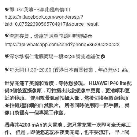
💝即Like我地FB享此優惠價👍🏻
https://m.facebook.com/wonderssp/?
tsid=0.07522390565704917&source=result
💝查詢存貨，優惠等購買問題即時聯絡☎️
https://api.whatsapp.com/send?phone=85264220422
💝深水埗福仁電腦商場一樓32,35號雙連鋪位🏠
💝每天開11:30~20:00 (香港日本自置物業，年終無休) 🕰
世界充滿了美麗和奇蹟，等待您發現。 HUAWEI P40 lite配
備4個後置攝像頭，可拍攝出比您想像中更寬，更清晰和更
近的鏡頭。 使用散景鏡頭拍攝人像，然後切換至微距鏡頭
並拍攝超詳細的自然照片。 所有同時使用同一部手機。 就
像口袋裡有一個專業工作室。
憑藉其4200 mAh的大電池，您只需充電一次即可全天候工
作。 但是，即使您忘記在夜間充電，也不要流汗。 早上喝