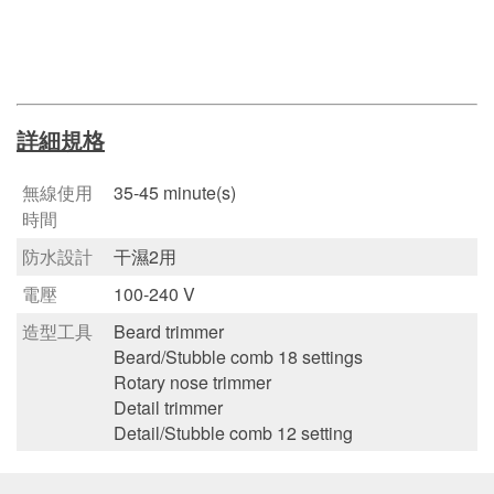
詳細規格
無線使用
35-45 minute(s)
時間
防水設計
干濕2用
電壓
100-240 V
造型工具
Beard trimmer
Beard/Stubble comb 18 settings
Rotary nose trimmer
Detail trimmer
Detail/Stubble comb 12 setting