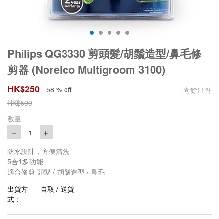
Philips QG3330 剪頭髮/胡鬚造型/鼻毛修
剪器 (Norelco Multigroom 3100)
HK$
250
58 % off
尚餘
11
件
HK$
599
數量
－
＋
1
防水設計，方便清洗
5合1多功能
適合修剪 頭髮 / 胡鬚造型 / 鼻毛
出貨方
自取 / 送貨
式 :