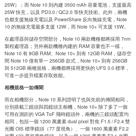
25W）；而 Note 10 則內建 3500 mAh 容量電池，支援最高
25W 快充，以及 PD3.0 / QC2.0 等快充技術。此外，兩機
也都支援無線充電以及 PowerShare 反向無線充電，Note
10 的無線充電最多支援 12W，而 Note 10+ 可支援 15W。
在處理器與儲存空間部分，Note 10 兩款機種都將採用 7nm
製程處理器；另外兩款機種內建的 RAM 容量也不一樣，
Note 10 有 8GB RAM、Note 10+ 則有 12GB RAM，儲存空
間 Note 10 僅有單一 256GB 款式，Note 10+ 則有 256GB
與 512GB 兩種規格，兩機都將採用更快的 UFS 3.0 標準，
可進一步提升檔案存取效能。
相機規格一如傳聞
而在相機部分，Note 10 系列證明了也與先前的傳聞相同，
分別搭載三鏡頭與四鏡頭主相機，Note 10+ 除了多了一個
可用在測距的 VGA ToF 飛時鏡頭外，兩機的三鏡頭配置均
相同，包括一個 1200 萬畫素 dual pixel 對焦 F1.5 / F2.4 雙
光圈 OIS 標準鏡頭（77 度視角）、一個 1600 萬畫素 F2.2
光圈 123 度超廣角鏡頭、以及一個 1200 萬畫素 F2.1 光圈