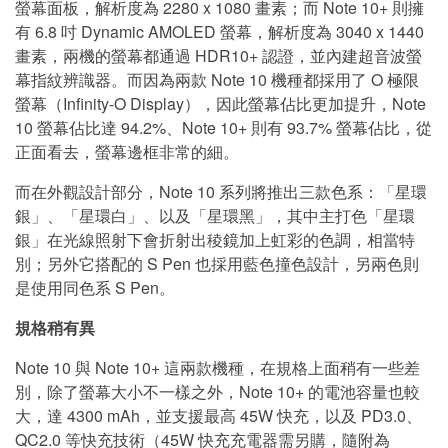
螢幕面板，解析度為 2280 x 1080 畫素；而 Note 10+ 則擁
有 6.8 吋 Dynamic AMOLED 螢幕，解析度為 3040 x 1440
畫素，兩機的螢幕都通過 HDR10+ 認證，並內建超音波螢
幕指紋辨識器。而因為兩款 Note 10 機種都採用了 O 極限
螢幕（Infinity-O Display），因此螢幕佔比更加提升，Note
10 螢幕佔比達 94.2%、Note 10+ 則有 93.7% 螢幕佔比，從
正面看去，螢幕邊框非常的細。
而在外觀設計部分，Note 10 系列將推出三款色系：「星環
銀」、「星環白」、以及「星環黑」，其中主打色「星環
銀」在光線照射下會折射出稜鏡加上虹彩的色調，相當特
別；另外它搭配的 S Pen 也採用藍色撞色設計，另兩色則
是使用同色系 S Pen。
規格稍有異
Note 10 與 Note 10+ 這兩款機種，在規格上面稍有一些差
別，除了螢幕大小不一樣之外，Note 10+ 的電池容量也較
大，達 4300 mAh，並支援最高 45W 快充，以及 PD3.0、
QC2.0 等快充技術（45W 快充充電器需另購，隨附為