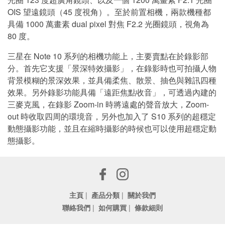
OIS 望遠鏡頭（45 度視角）。至於前置相機，兩款機種都
具備 1000 萬畫素 dual pixel 對焦 F2.2 光圈鏡頭，視角為
80 度。
三星在 Note 10 系列的相機功能上，主要賣點在於錄影部
分。首先它支援「景深特效攝影」，在錄影時也可拍攝人物
背景模糊的景深效果，並具備柔焦、散景、抽色與雜訊四種
效果。另外錄影功能具備「遠距焦點收音」，可透過內建的
三麥克風，在錄影 Zoom-in 時將遠處的聲音放大，Zoom-
out 時收取四周的環境音，另外也加入了 S10 系列的超穩定
動態攝影功能，並且在縮時攝影的時候也可以使用超穩定動
態攝影。
主頁
|
產品分類
|
關於我們
聯絡我們
|
如何購買
|
條款細則