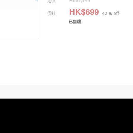
定價
HK$
1,199
HK$
699
價錢
42 % off
已售罄