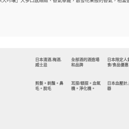
米大吟嚷」大多口感細緻、香氣華麗，散發花果般的香氣，相當
日本清酒.梅酒.
全部酒的酒造場
日本限定人
威士忌
和品牌
食/食品優惠
剪髮。剃鬚。鼻
耳探/額探。血氧
日本血壓計,
毛。脫毛
機。淨化機。
器