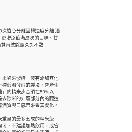
0次遠心分離回轉速度分離 酒
，更增添飽滿層次的旨味、甘
質內斂餘韻久久不散!!
、米麴來發酵，沒有添加其他
一種低溫發酵的製法，會產生
」的精米步合須在50%以
是去除米的外層部分內的釀造
清酒質與口感帶來豐富變化。
米重量的最多五成的精米級
均可，不建議加熱飲用，或會