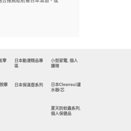
適合推薦給初嘗日本清酒、或
氣零
日本動漫精品專
小型家電, 個人
區
護理
按摩
日本Cleansui濾
日本保溫壺系列
水器/芯
夏天防蚊蟲系列.
個人保健品