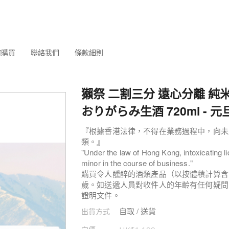
何購買
聯絡我們
條款細則
獺祭 二割三分 遠心分離 純米
おりがらみ生酒 720ml - 
『根據香港法律，不得在業務過程中，向未
類。』
"Under the law of Hong Kong, intoxicating li
minor in the course of business."
購買令人醺醉的酒類產品（以按體積計算含1
歲。如送遞人員對收件人的年齡有任何疑問
證明文件。
自取 / 送貨
出貨方式