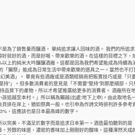
不是為了銷售量而釀酒， 單純追求讓人回味的酒。 我們的所追
得好就好的酒，而是好喝、帶來歡樂的酒。在這樣的目標之下，
0%以上的純米大吟釀釀酒廠。這都是因為我們希望能成為持續為
造的「獺祭」能成為日常生活中帶來歡樂的道具之一。當然也不打
夢幻美酒」。 畢竟有些酒廠或是酒類經銷商把販賣技巧或是「只
堅持”」。但多數消費者的意見是「不需要”堅持”到那麼細部，只
堅持品質下的產物，所以才希望推廣給更多的消費者。 酒廠所在
孩追越至本村。」所以稱為獺越(出處:地下上申)。由此取地名
魚貝排在岸上，猶如祭典一般。也引申為作詩文時排列許多參考資
23%，這應該也是日本最高峰的數字。
所以完美，不滿足於數字而是追求日本第一。酒造最怕聽到的是
香，芳醇的味道，濃密的香味加上剛剛好的酸味，這種渾然天成