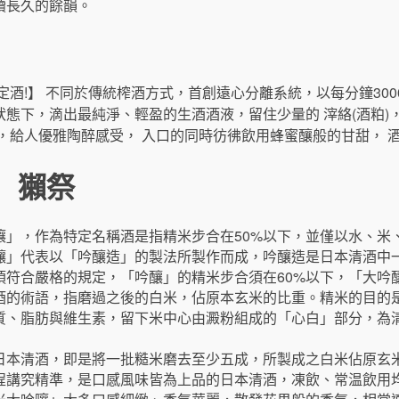
續長久的餘韻。
定酒!】 不同於傳統榨酒方式，首創遠心分離系統，以每分鐘300
態下，滴出最純淨、輕盈的生酒酒液，留住少量的 滓絡(酒粕)
，給人優雅陶醉感受， 入口的同時彷彿飲用蜂蜜釀般的甘甜， 酒
酒】獺祭
嚷」，作為特定名稱酒是指精米步合在50%以下，並僅以水、米
釀」代表以「吟釀造」的製法所製作而成，吟釀造是日本清酒中
符合嚴格的規定，「吟釀」的精米步合須在60%以下，「大吟釀
酒的術語，指磨過之後的白米，佔原本玄米的比重。精米的目的
質、脂肪與維生素，留下米中心由澱粉組成的「心白」部分，為
日本清酒，即是將一批糙米磨去至少五成，所製成之白米佔原玄
程講究精準，是口感風味皆為上品的日本清酒，凍飲、常温飲用