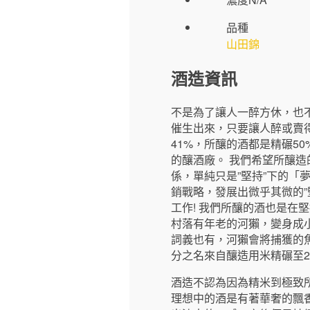
品種
山田錦
酒造資訊
不是為了讓人一醉方休，也
催生出來，只要讓人醉或賣
41%，所釀的酒都是精碾5
的釀酒廠。 我們希望所釀
係，單純只是”堅持”下的「
銷戰略，發展出微乎其微的”
工作! 我們所釀的酒也是在
村落有年老的河獺，變身成小
詞義也有，河獺會將捕獲的
分之名來自釀造用米精碾至
酒造不認為因為精米到極致
理想中的酒是有著華奢的飄