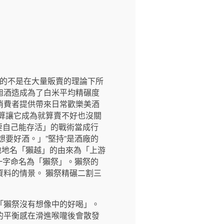
求的不是在大量販賣的理論下所
旭酒造成為了白米平均精碾度
消費者提供帶來日常歡樂美酒
算讓它成為就算賣不好也沒關
要自己能存活」的戰術當成行
想要好酒。」”堅持”是酒廠的
地地名「獺越」的由來為「上游
一字命名為「獺祭」。獺祭的
料的情景。 獺祭精碾二割三
「獺祭沒有想像中的好喝」。
的平衡感在滑進喉嚨後會散發