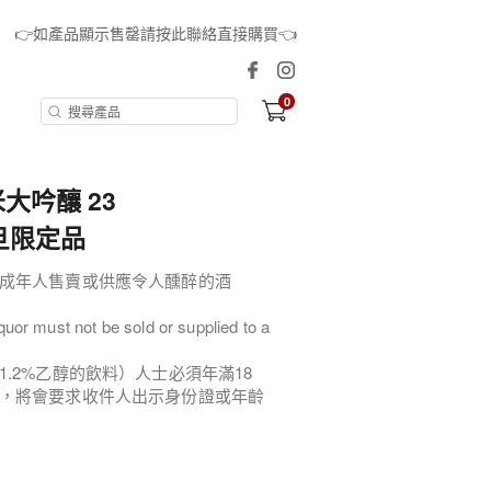
👉如產品顯示售罄請按此聯絡直接購買👈
0
大吟釀 23
元旦限定品
成年人售賣或供應令人醺醉的酒
quor must not be sold or supplied to a
.2%乙醇的飲料）人士必須年滿18
，將會要求收件人出示身份證或年齡