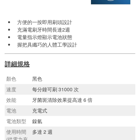
方便的一按即用刷頭設計
充滿電刷牙時間長達2週
電量指示燈顯示電池狀態
握把具纖巧的人體工學設計
詳細規格
顏色
黑色
速度
每分鐘可刷 31000 次
效能
牙菌斑清除效果提高達 6 倍
電池
充電式
電池類型
鎳氫
使用時間
多達 2 週
(從電力充