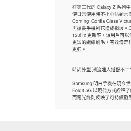
在第三代的 Galaxy Z 系
使日常使用時不小心沾到水滴也不用
Corning Gorilla G
再擔憂手機刮花造成損壞。Galax
120Hz 更新率，讓用戶可
更短的纖維刷毛，有效清走
更強。
時尚外型 潮流達人搭配不二
Samsung 明白手機在現
Fold3 5G 以現代方式
而霧光綠則反映了可持續發