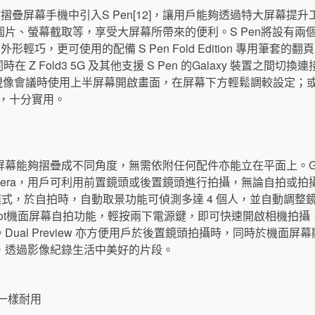
G 更首次於摺疊屏幕手機中引入S Pen[12]，讓用戶能夠透過特大屏幕提
、螢幕截取等，享受大屏幕所帶來的便利。S Pen將設有兩個版本，
ition，外形輕巧，更可使用的配備 S Pen Fold Edition 專用筆
能夠同時在 Z Fold3 5G 及其他支援 S Pen 的Galaxy 裝置
 便可在開視像會議時使用上半屏幕開啟畫面，在屏幕下方輕鬆調較設定；或
筆記，十分實用。
能夠摺疊成不同角度，無需依附任何配件亦能立在平面上。Galaxy 
ee Camera，用戶可利用前置鏡頭或後置鏡頭進行拍攝，無論自拍
拍攝模式，於自拍時，自動取景功能可偵測多達 4 個人，並自動調
k Shot機面屏幕自拍功能，輕按兩下電源鍵，即可快速開啟相機拍
ual Preview 亦方便用戶於後置鏡頭拍攝時，同時於機面
，透過影像紀錄生活中美好的片段。
一樣耐用