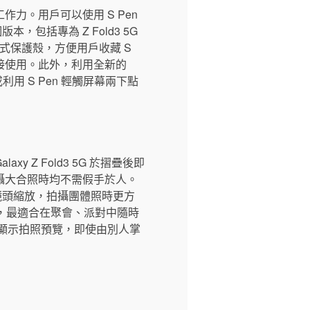
升工作力。用戶可以使用 S Pen
包括專為 Z Fold3 5G
套的翻頁式保護殼，方便用戶收藏 S
之間切換連接使用。此外，利用全新的
利用 S Pen 輕觸屏幕兩下點
Z Fold3 5G 於摺疊後即
或拍攝大合照時均不需假手於人。
整鏡頭縮放，拍攝團體照時更方
攝，最適合在聚會、派對中隨時
屏幕顯示拍照預覽，即使由別人掌