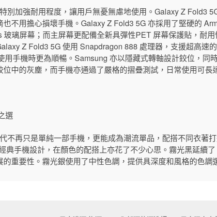
列中特別加強耐用程度，讓用戶無憂無慮地使用。Galaxy Z Fold3 
擔心損壞手機。Galaxy Z Fold3 5G 亦採用了堅硬的 Armor
lass Victus 玻璃屏幕；而主屏幕更配備全新具彈性PET 屏幕保護貼
y Z Fold3 5G 使用 Snapdragon 888 處理器，支援超
以使用手機時更為順暢。Samsung 亦以隱藏式轉軸設計鉸位，
鉸位中的灰塵，而手機亦通過了嚴格的摺疊測試，日常使用可長達
之選
今世代不再只是單純一部手機，更能成為潮流單品，配搭不同衣著打造潮
詮釋了經典手機設計，在顏色的配搭上亦花了不少心思。霧光黑延續了 S
展的重要性。霧光銀使用了中性色調，提供具深度和風格的色調