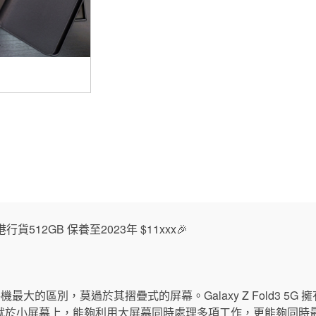
港行貨512GB 保養至2023年 $11xxx🎉
普通手機最大的區別，莫過於其摺疊式的屏幕。Galaxy Z Fold3 5G 擁有 7.6
於小屏幕上，能夠利用大屏幕同時處理多項工作，更能夠同時最多