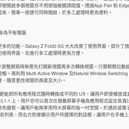
啟多個視窗亦不用煩惱被鏡頭阻擋。透過App Pair 和 Edge 
起來，簡單一按便可同時開啟，於多工處理時更為便利。
身為平板電腦
的功能，Galaxy Z Fold3 5G 大大改善了使用界面，提
的使用界面，在進行多工處理時更為方便。
t 功能，用戶瀏覽網頁時無需先打開新視窗再多次轉換視窗。只需輕輕
 Multi-Active Window 及Natural Window Swit
要，隨意更改視窗的高度及大小。
Apps 功能更能把所有應用程式隨時轉換成不同的 UX，讓用戶即使
UI 3.1.1 上，用戶亦可以首次在摺疊屏幕手機為應用程式設定
色邊框，讓用戶能夠享用特大屏幕的每一吋空間。於通訊或電子郵件應
示訊息列表，而右方則會顯示用戶所選擇的對話框，讓用戶在手機