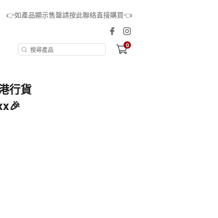
👉如產品顯示售罄請按此聯絡直接購買👈
0
 香港行貨
x🎉