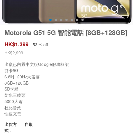
Motorola G51 5G 智能電話 [8GB+128GB]
HK$
1,399
53 % off
HK$
2,999
出廠已內置中文版Google服務框架
雙卡5G
6.8吋120Hz大螢幕
8GB+128GB
SD卡糟
防水三鏡頭
5000大電
杜比音效
快速充電
出貨方
自取
式 :