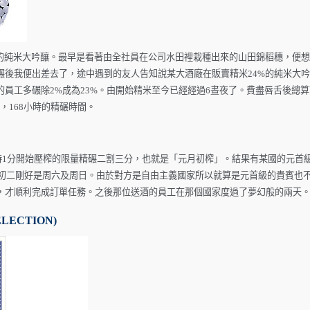
%的純米大吟釀。最早是看著由全社員在公司水田裡栽種出來的山田錦稻穗，便
碾後我便出差去了，途中遇到的友人告知說某大酒廠在販賣精米24%的純米大
員工多碾除2%成為23%。由開始精米至今已經經過6晝夜了。費盡唇舌後總算
，168小時的精碾時間。
0時1分開始壓榨的限量精碾二割三分，也就是「元月初榨」。結果有某國的元首
旦及初二剛好是周六及周日。由於對方是自由主義國家所以就算是元首級的貴賓也
，才順利完成訂單任務。之後那位送酒的員工在那個國家度過了夢幻般的兩天
ECTION)