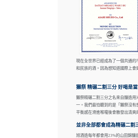
現在全世界已經成為了一個共通的
和民族的酒。因為想知道國際上會如何
獺祭 精碾二割三分 好喝是
獺祭精碾二割三分之名來自釀造用
一。我們最怕聽到的是「獺祭沒有
平衡感在滑進喉嚨後會散發出清爽
並非全部都會成為精碾二割
旭酒造每年都會用23%的山田錦