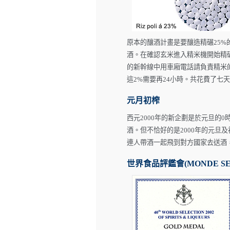
原本的釀酒計畫是要釀造精碾25
酒。在確認玄米進入精米機開始精
的新幹線中用車廂電話請負責精米的
這2%需要再24小時。共花費了七天
元月初榨
西元2000年的新企劃是於元旦的
酒。但不恰好的是2000年的元
連人帶酒一起飛到對方國家去送酒
世界食品評鑑會(MONDE SEL