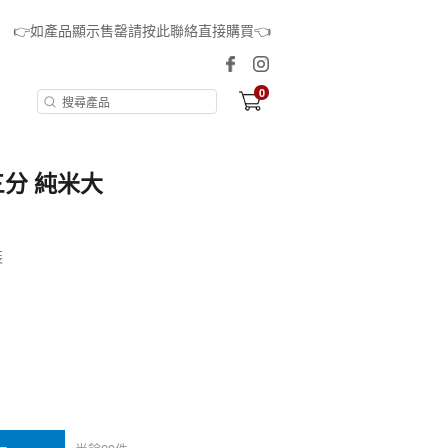
👉如產品顯示售罄請按此聯絡直接購買👈
0
三分 純米大
裝