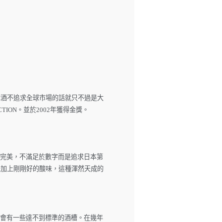
本酒不追求全球市場的話就只不過是大
ION。並於2002年獲得金獎。
以完美，不滿足於數字而是追求日本第
味加上剛剛好的酸味，這種渾然天成的
總會有一些達不到標準的酒槽。在幾年