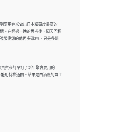
想到要用這米做出日本精碾度最高的
吟釀。在經過一晚的思考後，隔天回程
說服疲憊的他再多碾2%，只是多碾
級貴賓來訂單訂了新年聚會要用的
不能用特權通關。結果是由酒廠的員工
。