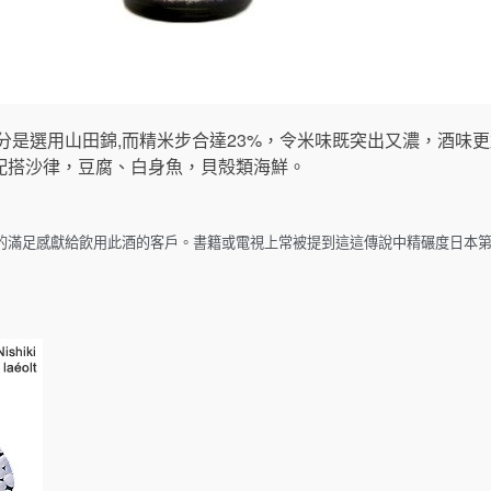
三分是選用山田錦,而精米步合達23%，令米味既突出又濃，酒味
配搭沙律，豆腐、白身魚，貝殻類海鮮。
的滿足感獻給飲用此酒的客戶。書籍或電視上常被提到這這傳說中精碾度日本