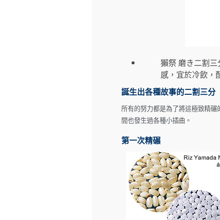
獺祭 磨き二割
感，宜於冷飲，
誕生出各種故事的二割三分
所有的努力都是為了將這極致精碾
間也發生過各種小插曲。
第一次精碾