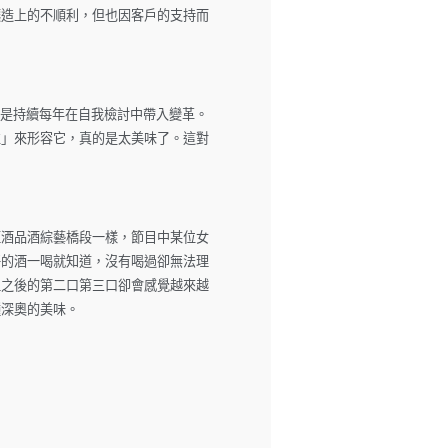
釀造上的不順利，但也因客戶的支持而
而是持續每年在自我檢討中帶入變革。
性」來形容它，真的是太美味了。這對
紅酒品酒綜藝橋段一樣，節目中某位女
好的酒一喝就知道，沒有喝過卻無法理
但之後的第二口第三口卻會感覺越來越
種深奧的美味。