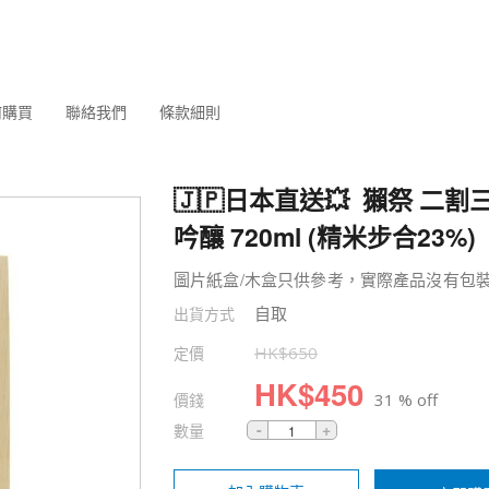
何購買
聯絡我們
條款細則
🇯🇵日本直送💥 獺祭 二割
吟釀 720ml (精米步合23%)
圖片紙盒/木盒只供參考，實際產品沒有包
自取
出貨方式
定價
HK$
650
HK$
450
價錢
31 % off
數量