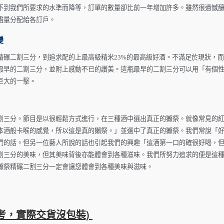
不到我們所要求的水準而降等，訂單的數量卻比前一年增加許多。雖然很遺憾
盡量分配給各訂戶。
變
精碾二割三分，到追求配的上最高級精米23%的最高級好酒。不滿足於現狀，
最早的二割三分，並附上感動不已的讚美。這瓶最早的二割三分可以用「有個
巨大的一擊。
割三分。節目是以很輕鬆方式進行，在三種酒中選出真正的獺祭。就像常見的
本酒般卡喉的感覺，所以這是真的獺祭。」並選中了真正的獺祭。我們常說「
們的話。但另一位藝人所說的話也引起我們的興趣「這酒第一口的確很好喝，
割三分的美味，但其美味背後亦能體會到各種滋味。我們所努力追求的便是這
獺祭精碾二割三分一定會讓您體會到各種美味與滋味。
參考，實際交貨沒包裝)