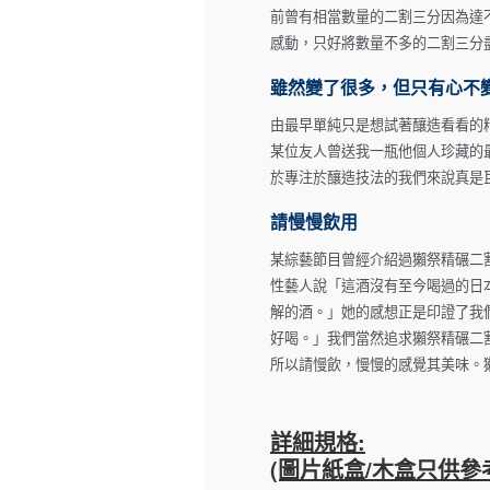
前曾有相當數量的二割三分因為達
感動，只好將數量不多的二割三分
雖然變了很多，但只有心不
由最早單純只是想試著釀造看看的
某位友人曾送我一瓶他個人珍藏的
於專注於釀造技法的我們來說真是
請慢慢飲用
某綜藝節目曾經介紹過獺祭精碾二
性藝人說「這酒沒有至今喝過的日
解的酒。」她的感想正是印證了我
好喝。」我們當然追求獺祭精碾二
所以請慢飲，慢慢的感覺其美味。
詳細規格:
(圖片紙盒/木盒只供