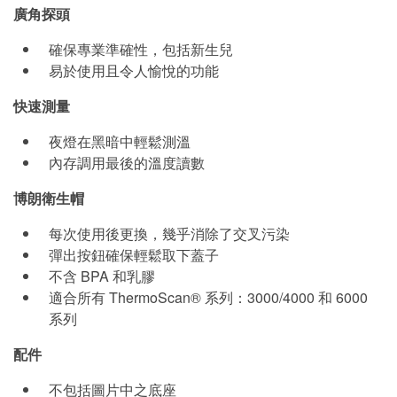
廣角探頭
確保專業準確性，包括新生兒
易於使用且令人愉悅的功能
快速測量
夜燈在黑暗中輕鬆測溫
內存調用最後的溫度讀數
博朗衛生帽
每次使用後更換，幾乎消除了交叉污染
彈出按鈕確保輕鬆取下蓋子
不含 BPA 和乳膠
適合所有 ThermoScan® 系列：300​​0/4000 和 6000
系列
配件
不包括圖片中之底座