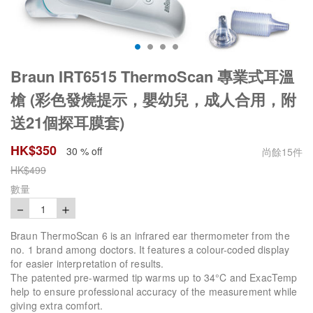
Braun IRT6515 ThermoScan 專業式耳溫
槍 (彩色發燒提示，嬰幼兒，成人合用，附
送21個探耳膜套)
HK$
350
30 % off
尚餘
15
件
HK$
499
數量
－
＋
1
Braun ThermoScan 6 is an infrared ear thermometer from the
no. 1 brand among doctors. It features a colour-coded display
for easier interpretation of results.
The patented pre-warmed tip warms up to 34°C and ExacTemp
help to ensure professional accuracy of the measurement while
giving extra comfort.