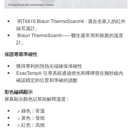
IRT6515 Braun ThermoScan®6 - 適合全家人的紅外
線耳溫計。
Braun ThermoScan®——醫生最常用和推薦的溫度
計。
保證專業準確性
獲得專利的預熱尖端確保准確性
ExacTemp® 引導系統通過燈光和嗶嗶聲在幾秒鐘內
確認穩定的位置和準確的讀數
彩色編碼顯示
屏幕顯示顏色以幫助解釋溫度：
> 綠色：常溫
> 黃色：發燒
> 紅色：高燒