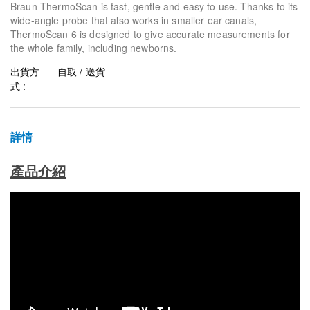
Braun ThermoScan is fast, gentle and easy to use. Thanks to its
wide-angle probe that also works in smaller ear canals,
ThermoScan 6 is designed to give accurate measurements for
the whole family, including newborns.
出貨方
自取 / 送貨
式 :
詳情
產品介紹